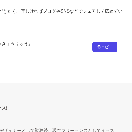
だきたく、宜しければブログやSNSなどでシェアして広めてい
きょうりゅう」

コピー
クス)
r
デザイナーとして勤務後、現在フリーランスとしてイラス