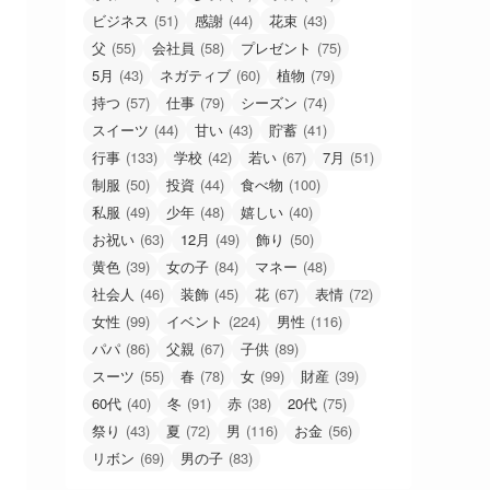
ビジネス
(51)
感謝
(44)
花束
(43)
父
(55)
会社員
(58)
プレゼント
(75)
5月
(43)
ネガティブ
(60)
植物
(79)
持つ
(57)
仕事
(79)
シーズン
(74)
スイーツ
(44)
甘い
(43)
貯蓄
(41)
行事
(133)
学校
(42)
若い
(67)
7月
(51)
制服
(50)
投資
(44)
食べ物
(100)
私服
(49)
少年
(48)
嬉しい
(40)
お祝い
(63)
12月
(49)
飾り
(50)
黄色
(39)
女の子
(84)
マネー
(48)
社会人
(46)
装飾
(45)
花
(67)
表情
(72)
女性
(99)
イベント
(224)
男性
(116)
パパ
(86)
父親
(67)
子供
(89)
スーツ
(55)
春
(78)
女
(99)
財産
(39)
60代
(40)
冬
(91)
赤
(38)
20代
(75)
祭り
(43)
夏
(72)
男
(116)
お金
(56)
リボン
(69)
男の子
(83)