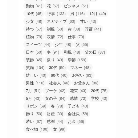
動物
(41)
花
(67)
ビジネス
(51)
10代
(45)
行事
(133)
男
(116)
12月
(49)
少女
(48)
ネガティブ
(60)
甘い
(43)
持つ
(57)
制服
(50)
赤
(38)
貯蓄
(41)
植物
(79)
表情
(72)
仕事
(79)
スイーツ
(44)
少年
(48)
父
(55)
日本
(50)
冬
(91)
和風
(48)
父の日
(87)
装飾
(45)
祭り
(43)
季節
(159)
笑顔
(104)
30代
(50)
マネー
(48)
嬉しい
(40)
60代
(40)
お祝い
(63)
男性
(116)
社会人
(46)
お父さん
(86)
7月
(51)
ブーケ
(42)
花束
(43)
20代
(75)
5月
(43)
女の子
(84)
感情
(72)
学校
(42)
リボン
(69)
春
(78)
子ども
(40)
飾り
(50)
財産
(39)
会社員
(58)
若い
(67)
感謝
(44)
お金
(56)
食べ物
(100)
女
(99)