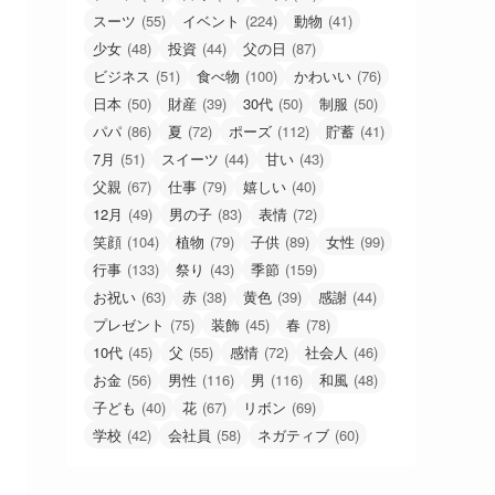
スーツ
(55)
イベント
(224)
動物
(41)
少女
(48)
投資
(44)
父の日
(87)
ビジネス
(51)
食べ物
(100)
かわいい
(76)
日本
(50)
財産
(39)
30代
(50)
制服
(50)
パパ
(86)
夏
(72)
ポーズ
(112)
貯蓄
(41)
7月
(51)
スイーツ
(44)
甘い
(43)
父親
(67)
仕事
(79)
嬉しい
(40)
12月
(49)
男の子
(83)
表情
(72)
笑顔
(104)
植物
(79)
子供
(89)
女性
(99)
行事
(133)
祭り
(43)
季節
(159)
お祝い
(63)
赤
(38)
黄色
(39)
感謝
(44)
プレゼント
(75)
装飾
(45)
春
(78)
10代
(45)
父
(55)
感情
(72)
社会人
(46)
お金
(56)
男性
(116)
男
(116)
和風
(48)
子ども
(40)
花
(67)
リボン
(69)
学校
(42)
会社員
(58)
ネガティブ
(60)