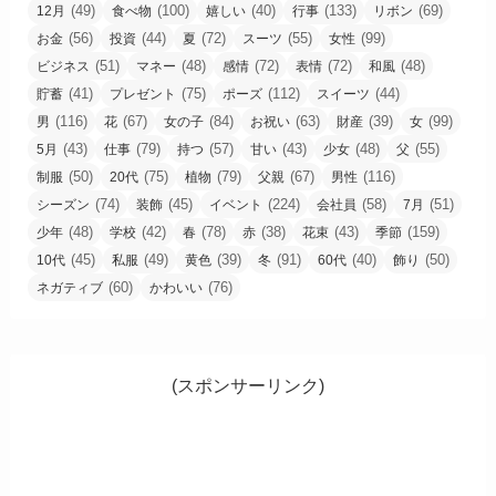
(49)
(100)
(40)
(133)
(69)
12月
食べ物
嬉しい
行事
リボン
(56)
(44)
(72)
(55)
(99)
お金
投資
夏
スーツ
女性
(51)
(48)
(72)
(72)
(48)
ビジネス
マネー
感情
表情
和風
(41)
(75)
(112)
(44)
貯蓄
プレゼント
ポーズ
スイーツ
(116)
(67)
(84)
(63)
(39)
(99)
男
花
女の子
お祝い
財産
女
(43)
(79)
(57)
(43)
(48)
(55)
5月
仕事
持つ
甘い
少女
父
(50)
(75)
(79)
(67)
(116)
制服
20代
植物
父親
男性
(74)
(45)
(224)
(58)
(51)
シーズン
装飾
イベント
会社員
7月
(48)
(42)
(78)
(38)
(43)
(159)
少年
学校
春
赤
花束
季節
(45)
(49)
(39)
(91)
(40)
(50)
10代
私服
黄色
冬
60代
飾り
(60)
(76)
ネガティブ
かわいい
(スポンサーリンク)