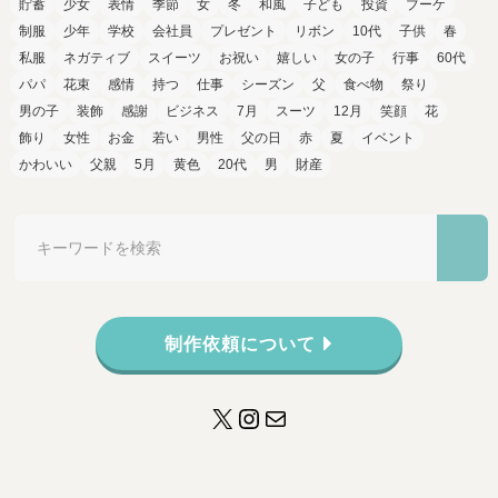
貯蓄
少女
表情
季節
女
冬
和風
子ども
投資
ブーケ
制服
少年
学校
会社員
プレゼント
リボン
10代
子供
春
私服
ネガティブ
スイーツ
お祝い
嬉しい
女の子
行事
60代
パパ
花束
感情
持つ
仕事
シーズン
父
食べ物
祭り
男の子
装飾
感謝
ビジネス
7月
スーツ
12月
笑顔
花
飾り
女性
お金
若い
男性
父の日
赤
夏
イベント
かわいい
父親
5月
黄色
20代
男
財産
制作依頼について
X
Instagram
メール