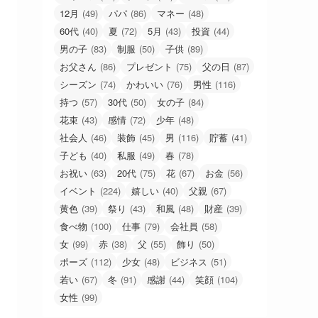
12月
(49)
パパ
(86)
マネー
(48)
60代
(40)
夏
(72)
5月
(43)
投資
(44)
男の子
(83)
制服
(50)
子供
(89)
お父さん
(86)
プレゼント
(75)
父の日
(87)
シーズン
(74)
かわいい
(76)
男性
(116)
持つ
(57)
30代
(50)
女の子
(84)
花束
(43)
感情
(72)
少年
(48)
社会人
(46)
装飾
(45)
男
(116)
貯蓄
(41)
子ども
(40)
私服
(49)
春
(78)
お祝い
(63)
20代
(75)
花
(67)
お金
(56)
イベント
(224)
嬉しい
(40)
父親
(67)
黄色
(39)
祭り
(43)
和風
(48)
財産
(39)
食べ物
(100)
仕事
(79)
会社員
(58)
女
(99)
赤
(38)
父
(55)
飾り
(50)
ポーズ
(112)
少女
(48)
ビジネス
(51)
若い
(67)
冬
(91)
感謝
(44)
笑顔
(104)
女性
(99)