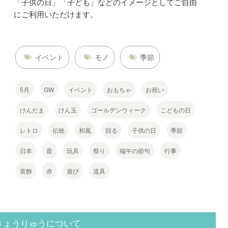
「子供の日」「子ども」などのイメージとしてご自由
にご利用いただけます。
イベント
モノ
季節
5月
GW
イベント
おもちゃ
お祝い
けんだま
けん玉
ゴールデンウィーク
こどもの日
レトロ
伝統
和風
回る
子供の日
季節
日本
昔
玩具
祭り
端午の節句
行事
装飾
赤
遊び
道具
きょうりゅうについて