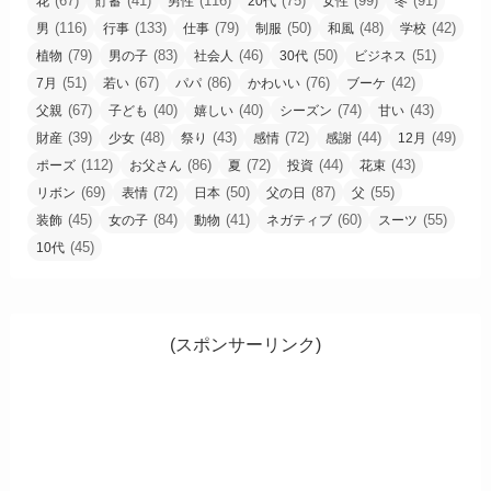
(67)
(41)
(116)
(75)
(99)
(91)
花
貯蓄
男性
20代
女性
冬
(116)
(133)
(79)
(50)
(48)
(42)
男
行事
仕事
制服
和風
学校
(79)
(83)
(46)
(50)
(51)
植物
男の子
社会人
30代
ビジネス
(51)
(67)
(86)
(76)
(42)
7月
若い
パパ
かわいい
ブーケ
(67)
(40)
(40)
(74)
(43)
父親
子ども
嬉しい
シーズン
甘い
(39)
(48)
(43)
(72)
(44)
(49)
財産
少女
祭り
感情
感謝
12月
(112)
(86)
(72)
(44)
(43)
ポーズ
お父さん
夏
投資
花束
(69)
(72)
(50)
(87)
(55)
リボン
表情
日本
父の日
父
(45)
(84)
(41)
(60)
(55)
装飾
女の子
動物
ネガティブ
スーツ
(45)
10代
(スポンサーリンク)