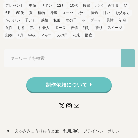
プレゼント
季節
リボン
12月
10代
投資
パパ
会社員
父
5月
60代
夏
植物
行事
スーツ
持つ
装飾
甘い
お父さん
かわいい
子ども
感情
私服
女の子
花
ブーケ
男性
制服
女性
貯蓄
赤
社会人
ポーズ
表情
飾り
祭り
スイーツ
動物
7月
学校
マネー
父の日
花束
財産
制作依頼について
X
Instagram
メール
えかききょうりゅうとは
利用規約
プライバシーポリシー