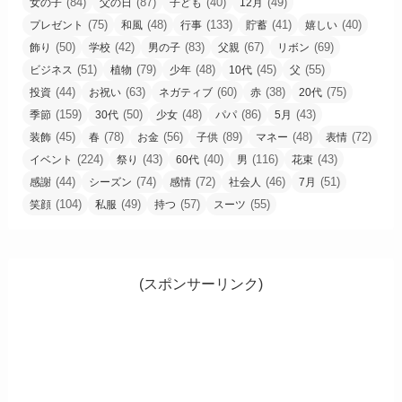
(84)
(87)
(40)
(49)
女の子
父の日
子ども
12月
(75)
(48)
(133)
(41)
(40)
プレゼント
和風
行事
貯蓄
嬉しい
(50)
(42)
(83)
(67)
(69)
飾り
学校
男の子
父親
リボン
(51)
(79)
(48)
(45)
(55)
ビジネス
植物
少年
10代
父
(44)
(63)
(60)
(38)
(75)
投資
お祝い
ネガティブ
赤
20代
(159)
(50)
(48)
(86)
(43)
季節
30代
少女
パパ
5月
(45)
(78)
(56)
(89)
(48)
(72)
装飾
春
お金
子供
マネー
表情
(224)
(43)
(40)
(116)
(43)
イベント
祭り
60代
男
花束
(44)
(74)
(72)
(46)
(51)
感謝
シーズン
感情
社会人
7月
(104)
(49)
(57)
(55)
笑顔
私服
持つ
スーツ
(スポンサーリンク)