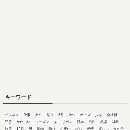
キーワード
ビジネス
仕事
女性
祭り
5月
持つ
ポーズ
少女
会社員
私服
かわいい
シーズン
女
リボン
日本
男性
感謝
財産
制服
12月
男
動物
飾り
お祝い
パパ
感情
嬉しい
女の子