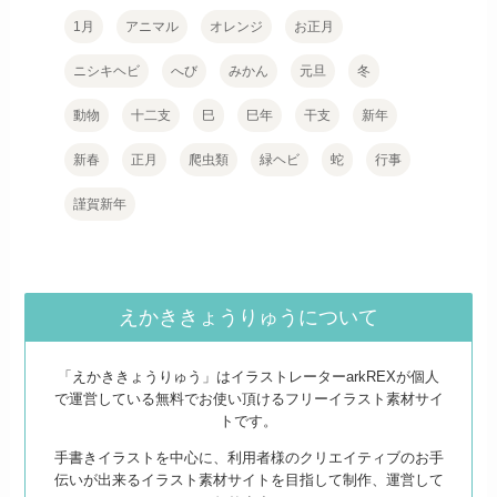
1月
アニマル
オレンジ
お正月
ニシキヘビ
へび
みかん
元旦
冬
動物
十二支
巳
巳年
干支
新年
新春
正月
爬虫類
緑ヘビ
蛇
行事
謹賀新年
えかききょうりゅうについて
「えかききょうりゅう」はイラストレーターarkREXが個人
で運営している無料でお使い頂けるフリーイラスト素材サイ
トです。
手書きイラストを中心に、利用者様のクリエイティブのお手
伝いが出来るイラスト素材サイトを目指して制作、運営して