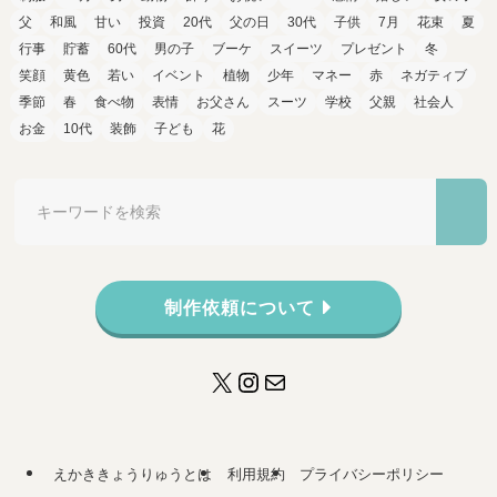
父
和風
甘い
投資
20代
父の日
30代
子供
7月
花束
夏
行事
貯蓄
60代
男の子
ブーケ
スイーツ
プレゼント
冬
笑顔
黄色
若い
イベント
植物
少年
マネー
赤
ネガティブ
季節
春
食べ物
表情
お父さん
スーツ
学校
父親
社会人
お金
10代
装飾
子ども
花
制作依頼について
X
Instagram
メール
えかききょうりゅうとは
利用規約
プライバシーポリシー