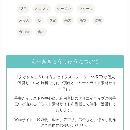
12月
オレンジ
シーズン
フルーツ
みかん
冬
季節
果実
果物
蜜柑
食べ物
食材
えかききょうりゅうについて
「えかききょうりゅう」はイラストレーターarkREXが個人
で運営している無料でお使い頂けるフリーイラスト素材サイ
トです。
手書きイラストを中心に、利用者様のクリエイティブのお手
伝いが出来るイラスト素材サイトを目指して制作、運営して
おります。
Webサイト、印刷物、動画、アプリ、広告など、様々な制作
にご自由にお使いください。