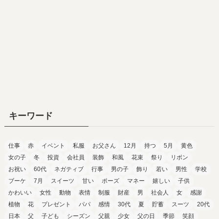
キーワード
仕事
赤
イベント
私服
お父さん
12月
持つ
5月
黄色
女の子
冬
投資
会社員
装飾
和風
花束
祭り
リボン
お祝い
60代
ネガティブ
行事
男の子
飾り
若い
男性
学校
ブーケ
7月
スイーツ
甘い
ポーズ
マネー
嬉しい
子供
かわいい
女性
動物
表情
制服
財産
男
社会人
女
感謝
植物
花
プレゼント
パパ
感情
30代
夏
貯蓄
スーツ
20代
日本
父
子ども
シーズン
父親
少女
父の日
季節
笑顔