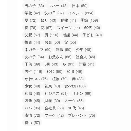
男の子
(83)
マネー
(48)
日本
(50)
学校
(42)
父の日
(87)
イベント
(224)
夏
(72)
祭り
(43)
動物
(41)
季節
(159)
春
(78)
花
(67)
スイーツ
(44)
60代
(40)
父親
(67)
男
(116)
感謝
(44)
子ども
(40)
投資
(44)
お金
(56)
父
(55)
ネガティブ
(60)
制服
(50)
少年
(48)
女の子
(84)
お父さん
(86)
社会人
(46)
子供
(89)
5月
(43)
冬
(91)
貯蓄
(41)
男性
(116)
30代
(50)
私服
(49)
かわいい
(76)
植物
(79)
赤
(38)
少女
(48)
花束
(43)
食べ物
(100)
和風
(48)
ビジネス
(51)
リボン
(69)
装飾
(45)
財産
(39)
スーツ
(55)
パパ
(86)
会社員
(58)
10代
(45)
表情
(72)
ブーケ
(42)
プレゼント
(75)
持つ
(57)