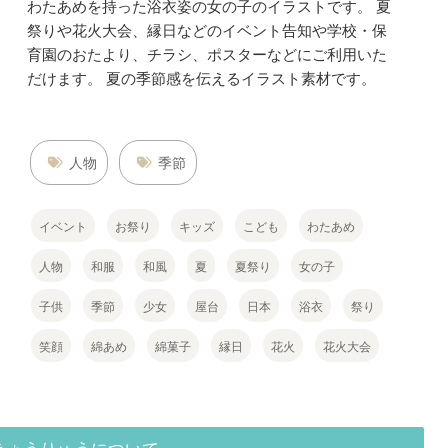
わたあめを持った浴衣姿の女の子のイラストです。 夏
祭りや花火大会、縁日などのイベント告知や学校・保
育園のおたより、チラシ、ポスターなどにご利用いた
だけます。 夏の季節感を伝えるイラスト素材です。
人物
季節
イベント
お祭り
キッズ
こども
わたあめ
人物
和服
和風
夏
夏祭り
女の子
子供
季節
少女
屋台
日本
浴衣
祭り
笑顔
綿あめ
綿菓子
縁日
花火
花火大会
きょうりゅうについて