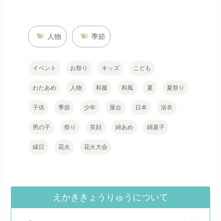
人物
季節
イベント
お祭り
キッズ
こども
わたあめ
人物
和服
和風
夏
夏祭り
子供
季節
少年
屋台
日本
浴衣
男の子
祭り
笑顔
綿あめ
綿菓子
縁日
花火
花火大会
えかききょうりゅうについて