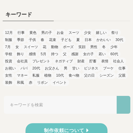
キーワード
12月
行事
黄色
男の子
お金
スーツ
少女
嬉しい
祭り
制服
季節
子供
春
花束
子ども
夏
日本
かわいい
30代
7月
女
スイーツ
花
動物
ポーズ
笑顔
男性
冬
少年
学校
飾り
感情
5月
持つ
父
感謝
女の子
若い
60代
投資
会社員
プレゼント
ネガティブ
財産
貯蓄
表情
社会人
お祝い
パパ
20代
お父さん
男
甘い
ビジネス
ブーケ
仕事
女性
マネー
私服
植物
10代
食べ物
父の日
シーズン
父親
装飾
和風
赤
リボン
イベント
制作依頼について