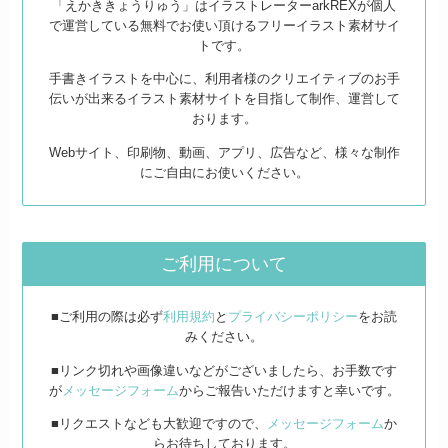
「えかききょうりゅう」はイラストレーターarkREXが個人
で運営している無料でお使い頂けるフリーイラスト素材サイ
トです。
手書きイラストを中心に、利用者様のクリエイティブのお手
伝いが出来るイラスト素材サイトを目指して制作、運営して
おります。
Webサイト、印刷物、動画、アプリ、広告など、様々な制作
にご自由にお使いください。
ご利用について
■ご利用の際は必ず
利用規約
と
プライバシーポリシー
をお読
みください。
■リンク切れや画像違いなどがございましたら、お手数です
が
メッセージフォーム
からご報告いただけますと幸いです。
■リクエストなども大歓迎ですので、
メッセージフォーム
か
らお待ちしております。