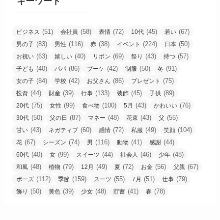
キーワード
(51)
(58)
(72)
(45)
(67)
ビジネス
会社員
表情
10代
若い
(83)
(116)
(38)
(224)
(50)
男の子
男性
赤
イベント
日本
(63)
(40)
(69)
(43)
(57)
お祝い
嬉しい
リボン
祭り
持つ
(40)
(86)
(42)
(50)
(91)
子ども
パパ
ブーケ
制服
冬
(84)
(42)
(86)
(75)
女の子
学校
お父さん
プレゼント
(44)
(39)
(133)
(45)
(89)
投資
財産
行事
装飾
子供
(75)
(99)
(100)
(43)
(76)
20代
女性
食べ物
5月
かわいい
(50)
(87)
(48)
(43)
(55)
30代
父の日
マネー
花束
父
(43)
(60)
(72)
(49)
(104)
甘い
ネガティブ
感情
私服
笑顔
(67)
(74)
(116)
(41)
(44)
花
シーズン
男
動物
感謝
(40)
(99)
(44)
(46)
(48)
60代
女
スイーツ
社会人
少年
(48)
(79)
(49)
(72)
(56)
(67)
和風
植物
12月
夏
お金
父親
(112)
(159)
(55)
(51)
(79)
ポーズ
季節
スーツ
7月
仕事
(50)
(39)
(48)
(41)
(78)
飾り
黄色
少女
貯蓄
春