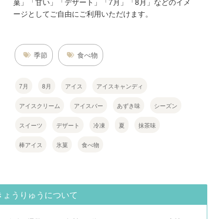
菓」「甘い」「デザート」「7月」「8月」などのイメ
ージとしてご自由にご利用いただけます。
季節
食べ物
7月
8月
アイス
アイスキャンディ
アイスクリーム
アイスバー
あずき味
シーズン
スイーツ
デザート
冷凍
夏
抹茶味
棒アイス
氷菓
食べ物
きょうりゅうについて