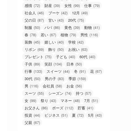
感情
(72)
財産
(39)
女性
(99)
仕事
(79)
社会人
(46)
ブーケ
(42)
12月
(49)
父の日
(87)
甘い
(43)
20代
(75)
制服
(50)
パパ
(86)
黄色
(39)
動物
(41)
春
(78)
若い
(67)
植物
(79)
男性
(116)
装飾
(45)
嬉しい
(40)
学校
(42)
リボン
(69)
飾り
(50)
お祝い
(63)
プレゼント
(75)
子ども
(40)
60代
(40)
子供
(89)
笑顔
(104)
日本
(50)
行事
(133)
スイーツ
(44)
冬
(91)
花
(67)
30代
(50)
男の子
(83)
季節
(159)
男
(116)
会社員
(58)
お金
(56)
スーツ
(55)
シーズン
(74)
持つ
(57)
女
(99)
祭り
(43)
マネー
(48)
7月
(51)
お父さん
(86)
ポーズ
(112)
貯蓄
(41)
投資
(44)
ビジネス
(51)
夏
(72)
5月
(43)
父親
(67)