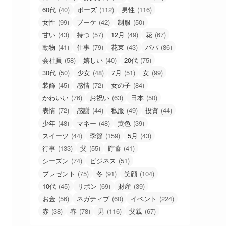
60代
(40)
ポーズ
(112)
男性
(116)
女性
(99)
ブーケ
(42)
制服
(50)
甘い
(43)
持つ
(57)
12月
(49)
花
(67)
動物
(41)
仕事
(79)
花束
(43)
パパ
(86)
会社員
(58)
嬉しい
(40)
20代
(75)
30代
(50)
少女
(48)
7月
(51)
女
(99)
装飾
(45)
感情
(72)
女の子
(84)
かわいい
(76)
お祝い
(63)
日本
(50)
表情
(72)
感謝
(44)
私服
(49)
投資
(44)
少年
(48)
マネー
(48)
黄色
(39)
スイーツ
(44)
季節
(159)
5月
(43)
行事
(133)
父
(55)
貯蓄
(41)
シーズン
(74)
ビジネス
(51)
プレゼント
(75)
冬
(91)
笑顔
(104)
10代
(45)
リボン
(69)
財産
(39)
お金
(56)
ネガティブ
(60)
イベント
(224)
赤
(38)
春
(78)
男
(116)
父親
(67)