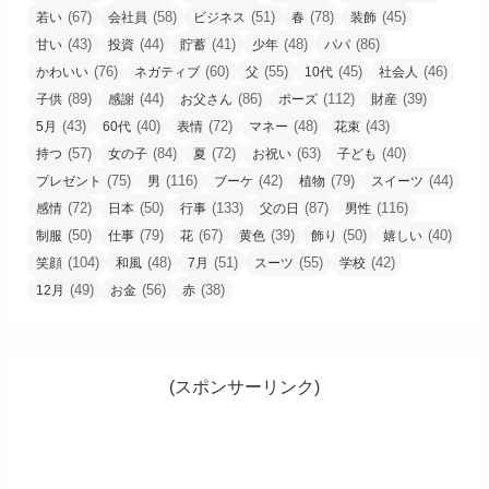
(67)
(58)
(51)
(78)
(45)
若い
会社員
ビジネス
春
装飾
(43)
(44)
(41)
(48)
(86)
甘い
投資
貯蓄
少年
パパ
(76)
(60)
(55)
(45)
(46)
かわいい
ネガティブ
父
10代
社会人
(89)
(44)
(86)
(112)
(39)
子供
感謝
お父さん
ポーズ
財産
(43)
(40)
(72)
(48)
(43)
5月
60代
表情
マネー
花束
(57)
(84)
(72)
(63)
(40)
持つ
女の子
夏
お祝い
子ども
(75)
(116)
(42)
(79)
(44)
プレゼント
男
ブーケ
植物
スイーツ
(72)
(50)
(133)
(87)
(116)
感情
日本
行事
父の日
男性
(50)
(79)
(67)
(39)
(50)
(40)
制服
仕事
花
黄色
飾り
嬉しい
(104)
(48)
(51)
(55)
(42)
笑顔
和風
7月
スーツ
学校
(49)
(56)
(38)
12月
お金
赤
(スポンサーリンク)