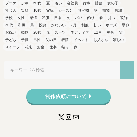
ブーケ
少年
60代
夏
若い
会社員
行事
貯蓄
女の子
社会人
笑顔
10代
父親
シーズン
食べ物
冬
植物
感謝
学校
女性
感情
私服
日本
女
パパ
飾り
春
持つ
装飾
30代
和風
男
投資
かわいい
7月
制服
甘い
ポーズ
季節
お祝い
動物
20代
花
スーツ
ネガティブ
12月
黄色
父
子ども
子供
男性
父の日
表情
イベント
お父さん
嬉しい
スイーツ
花束
お金
仕事
祭り
赤
制作依頼について
X
Instagram
メール