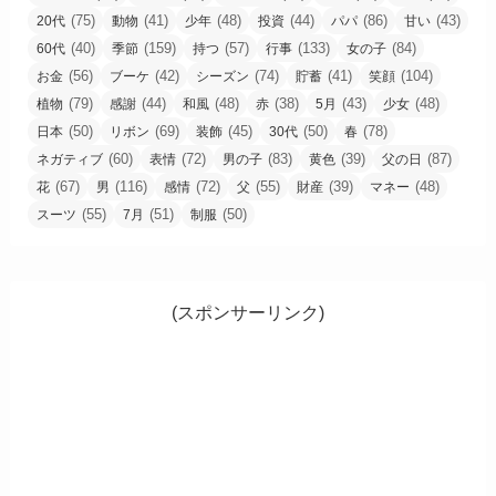
(75)
(41)
(48)
(44)
(86)
(43)
20代
動物
少年
投資
パパ
甘い
(40)
(159)
(57)
(133)
(84)
60代
季節
持つ
行事
女の子
(56)
(42)
(74)
(41)
(104)
お金
ブーケ
シーズン
貯蓄
笑顔
(79)
(44)
(48)
(38)
(43)
(48)
植物
感謝
和風
赤
5月
少女
(50)
(69)
(45)
(50)
(78)
日本
リボン
装飾
30代
春
(60)
(72)
(83)
(39)
(87)
ネガティブ
表情
男の子
黄色
父の日
(67)
(116)
(72)
(55)
(39)
(48)
花
男
感情
父
財産
マネー
(55)
(51)
(50)
スーツ
7月
制服
(スポンサーリンク)