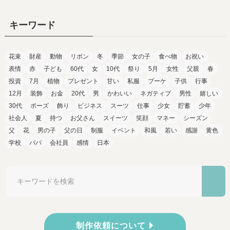
キーワード
花束
財産
動物
リボン
冬
季節
女の子
食べ物
お祝い
表情
赤
子ども
60代
女
10代
祭り
5月
女性
父親
春
投資
7月
植物
プレゼント
甘い
私服
ブーケ
子供
行事
12月
装飾
お金
20代
男
かわいい
ネガティブ
男性
嬉しい
30代
ポーズ
飾り
ビジネス
スーツ
仕事
少女
貯蓄
少年
社会人
夏
持つ
お父さん
スイーツ
笑顔
マネー
シーズン
父
花
男の子
父の日
制服
イベント
和風
若い
感謝
黄色
学校
パパ
会社員
感情
日本
制作依頼について