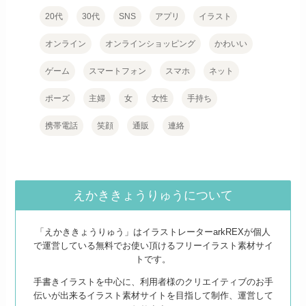
20代
30代
SNS
アプリ
イラスト
オンライン
オンラインショッピング
かわいい
ゲーム
スマートフォン
スマホ
ネット
ポーズ
主婦
女
女性
手持ち
携帯電話
笑顔
通販
連絡
えかききょうりゅうについて
「えかききょうりゅう」はイラストレーターarkREXが個人
で運営している無料でお使い頂けるフリーイラスト素材サイ
トです。
手書きイラストを中心に、利用者様のクリエイティブのお手
伝いが出来るイラスト素材サイトを目指して制作、運営して