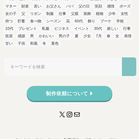
マネー
財産
若い
お父さん
パパ
父の日
笑顔
感情
ポーズ
女の子
父
リボン
制服
仕事
父親
装飾
植物
少年
女性
持つ
貯蓄
食べ物
シーズン
花
60代
飾り
ブーケ
学校
10代
プレゼント
私服
ビジネス
イベント
30代
嬉しい
行事
投資
感謝
男
かわいい
男の子
夏
少女
7月
春
女
表情
甘い
子供
和風
冬
黄色
制作依頼について
X
Instagram
メール