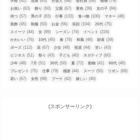
(42)
(43)
(46)
(58)
(79)
学校
花束
社会人
会社員
植物
(63)
(50)
(67)
(39)
(84)
お祝い
飾り
父親
黄色
女の子
(57)
(83)
(133)
(100)
(48)
持つ
男の子
行事
食べ物
マネー
(45)
(50)
(56)
(104)
(75)
装飾
制服
お金
笑顔
20代
(44)
(99)
(74)
(224)
スイーツ
女
シーズン
イベント
(76)
(45)
(78)
(48)
(39)
かわいい
10代
春
和風
財産
(112)
(67)
(48)
(44)
(43)
ポーズ
花
少女
投資
甘い
(51)
(43)
(40)
(60)
ビジネス
祭り
子ども
ネガティブ
(48)
(51)
(50)
(72)
(41)
(40)
少年
7月
30代
夏
動物
60代
(75)
(79)
(44)
(55)
(69)
プレゼント
仕事
感謝
スーツ
リボン
(67)
(99)
(42)
(40)
若い
女性
ブーケ
嬉しい
(スポンサーリンク)