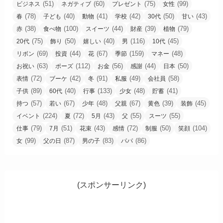
(51)
(60)
(75)
(99)
ビジネス
ネガティブ
プレゼント
女性
(78)
(40)
(41)
(42)
(50)
(43)
春
子ども
動物
学校
30代
甘い
(38)
(100)
(44)
(39)
(79)
赤
食べ物
スイーツ
財産
植物
(75)
(50)
(40)
(116)
(45)
20代
飾り
嬉しい
男
10代
(69)
(44)
(67)
(159)
(48)
リボン
投資
花
季節
マネー
(63)
(112)
(56)
(44)
(50)
お祝い
ポーズ
お金
感謝
日本
(72)
(42)
(91)
(49)
(58)
表情
ブーケ
冬
私服
会社員
(89)
(40)
(133)
(48)
(41)
子供
60代
行事
少女
貯蓄
(57)
(67)
(48)
(67)
(39)
(45)
持つ
若い
少年
父親
黄色
装飾
(224)
(72)
(43)
(55)
(55)
イベント
夏
5月
父
スーツ
(79)
(51)
(43)
(72)
(50)
(104)
仕事
7月
花束
感情
制服
笑顔
(99)
(87)
(83)
(86)
女
父の日
男の子
パパ
(スポンサーリンク)