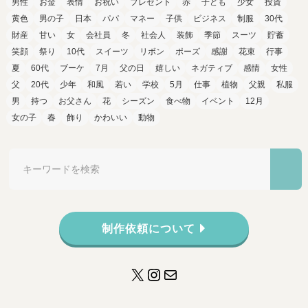
男性
お金
表情
お祝い
プレゼント
赤
子ども
少女
投資
黄色
男の子
日本
パパ
マネー
子供
ビジネス
制服
30代
財産
甘い
女
会社員
冬
社会人
装飾
季節
スーツ
貯蓄
笑顔
祭り
10代
スイーツ
リボン
ポーズ
感謝
花束
行事
夏
60代
ブーケ
7月
父の日
嬉しい
ネガティブ
感情
女性
父
20代
少年
和風
若い
学校
5月
仕事
植物
父親
私服
男
持つ
お父さん
花
シーズン
食べ物
イベント
12月
女の子
春
飾り
かわいい
動物
制作依頼について
X
Instagram
メール