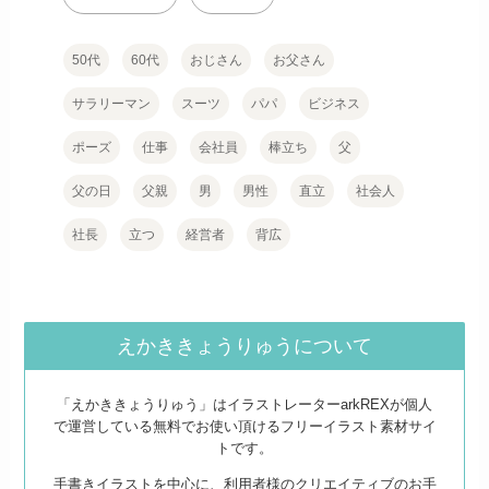
50代
60代
おじさん
お父さん
サラリーマン
スーツ
パパ
ビジネス
ポーズ
仕事
会社員
棒立ち
父
父の日
父親
男
男性
直立
社会人
社長
立つ
経営者
背広
えかききょうりゅうについて
「えかききょうりゅう」はイラストレーターarkREXが個人
で運営している無料でお使い頂けるフリーイラスト素材サイ
トです。
手書きイラストを中心に、利用者様のクリエイティブのお手