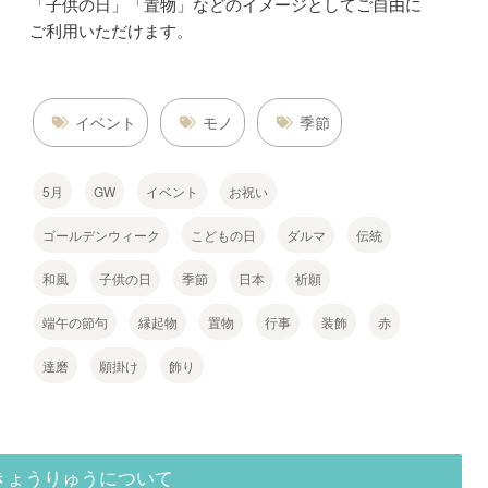
「子供の日」「置物」などのイメージとしてご自由に
ご利用いただけます。
イベント
モノ
季節
5月
GW
イベント
お祝い
ゴールデンウィーク
こどもの日
ダルマ
伝統
和風
子供の日
季節
日本
祈願
端午の節句
縁起物
置物
行事
装飾
赤
達磨
願掛け
飾り
きょうりゅうについて