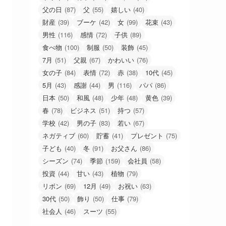
父の日
(87)
父
(55)
嬉しい
(40)
財産
(39)
ブーケ
(42)
女
(99)
花束
(43)
男性
(116)
感情
(72)
子供
(89)
食べ物
(100)
制服
(50)
装飾
(45)
7月
(51)
父親
(67)
かわいい
(76)
女の子
(84)
表情
(72)
赤
(38)
10代
(45)
5月
(43)
感謝
(44)
男
(116)
パパ
(86)
日本
(50)
和風
(48)
少年
(48)
黄色
(39)
春
(78)
ビジネス
(51)
持つ
(57)
学校
(42)
男の子
(83)
若い
(67)
ネガティブ
(60)
貯蓄
(41)
プレゼント
(75)
子ども
(40)
冬
(91)
お父さん
(86)
シーズン
(74)
季節
(159)
会社員
(58)
投資
(44)
甘い
(43)
植物
(79)
リボン
(69)
12月
(49)
お祝い
(63)
30代
(50)
飾り
(50)
仕事
(79)
社会人
(46)
スーツ
(55)