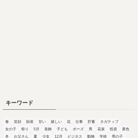
キーワード
春
笑顔
財産
甘い
嬉しい
花
仕事
貯蓄
ネガティブ
女の子
祭り
5月
装飾
子ども
ポーズ
男
花束
投資
黄色
冬
お父さん
夏
少女
12月
ビジネス
動物
学校
男の子