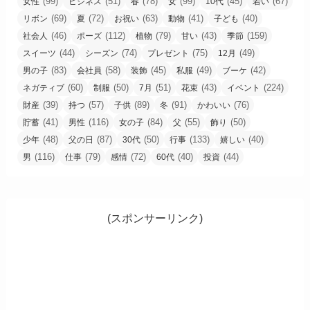
(99)
(51)
(78)
(99)
(45)
(67)
女性
ビジネス
春
女
10代
若い
(69)
(72)
(63)
(41)
(40)
リボン
夏
お祝い
動物
子ども
(46)
(112)
(79)
(43)
(159)
社会人
ポーズ
植物
甘い
季節
(44)
(74)
(75)
(49)
スイーツ
シーズン
プレゼント
12月
(83)
(58)
(45)
(49)
(42)
男の子
会社員
装飾
私服
ブーケ
(60)
(50)
(51)
(43)
(224)
ネガティブ
制服
7月
花束
イベント
(39)
(57)
(89)
(91)
(76)
財産
持つ
子供
冬
かわいい
(41)
(116)
(84)
(55)
(50)
貯蓄
男性
女の子
父
飾り
(48)
(87)
(50)
(133)
(40)
少年
父の日
30代
行事
嬉しい
(116)
(79)
(72)
(40)
(44)
男
仕事
感情
60代
投資
(スポンサーリンク)