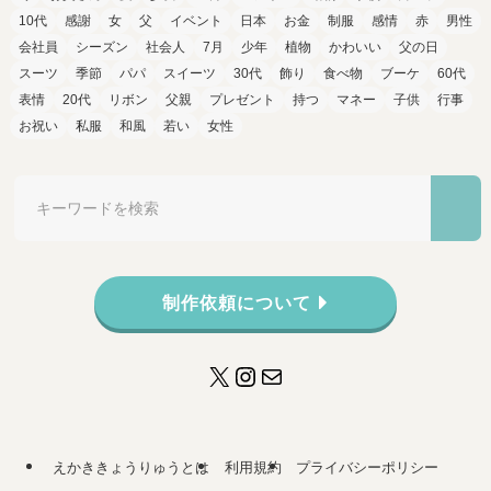
10代
感謝
女
父
イベント
日本
お金
制服
感情
赤
男性
会社員
シーズン
社会人
7月
少年
植物
かわいい
父の日
スーツ
季節
パパ
スイーツ
30代
飾り
食べ物
ブーケ
60代
表情
20代
リボン
父親
プレゼント
持つ
マネー
子供
行事
お祝い
私服
和風
若い
女性
制作依頼について
X
Instagram
メール
えかききょうりゅうとは
利用規約
プライバシーポリシー