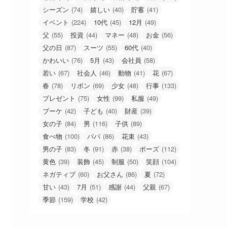
シーズン
(74)
嬉しい
(40)
貯蓄
(41)
イベント
(224)
10代
(45)
12月
(49)
父
(55)
投資
(44)
マネー
(48)
お金
(56)
父の日
(87)
スーツ
(55)
60代
(40)
かわいい
(76)
5月
(43)
会社員
(58)
若い
(67)
社会人
(46)
動物
(41)
花
(67)
春
(78)
リボン
(69)
少女
(48)
行事
(133)
プレゼント
(75)
女性
(99)
私服
(49)
ブーケ
(42)
子ども
(40)
財産
(39)
女の子
(84)
男
(116)
子供
(89)
食べ物
(100)
パパ
(86)
花束
(43)
男の子
(83)
冬
(91)
赤
(38)
ポーズ
(112)
黄色
(39)
装飾
(45)
制服
(50)
笑顔
(104)
ネガティブ
(60)
お父さん
(86)
夏
(72)
甘い
(43)
7月
(51)
感謝
(44)
父親
(67)
季節
(159)
学校
(42)