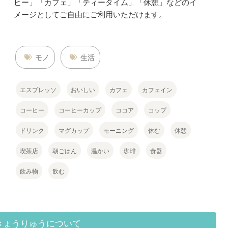
ヒー」「カフェ」「ティータイム」「休憩」などのイ
メージとしてご自由にご利用いただけます。
モノ
生活
エスプレッソ
おいしい
カフェ
カフェイン
コーヒー
コーヒーカップ
ココア
コップ
ドリンク
マグカップ
モーニング
休む
休憩
喫茶店
朝ごはん
温かい
珈琲
食器
飲み物
飲む
きょうりゅうについて