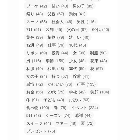
ブーケ
(42)
甘い
(43)
男の子
(83)
祭り
(43)
父親
(67)
動物
(41)
スーツ
(55)
社会人
(46)
男性
(116)
7月
(51)
装飾
(45)
父の日
(87)
60代
(40)
黄色
(39)
植物
(79)
嬉しい
(40)
12月
(49)
仕事
(79)
10代
(45)
リボン
(69)
投資
(44)
女
(99)
制服
(50)
男
(116)
季節
(159)
少女
(48)
花束
(43)
私服
(49)
和風
(48)
30代
(50)
花
(67)
女の子
(84)
持つ
(57)
貯蓄
(41)
感情
(72)
かわいい
(76)
行事
(133)
お金
(56)
20代
(75)
学校
(42)
笑顔
(104)
冬
(91)
子ども
(40)
お祝い
(63)
食べ物
(100)
春
(78)
イベント
(224)
5月
(43)
シーズン
(74)
感謝
(44)
スイーツ
(44)
マネー
(48)
夏
(72)
プレゼント
(75)