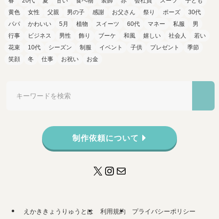
春
20代
夏
甘い
食べ物
装飾
赤
会社員
スーツ
子ども
黄色
女性
父親
男の子
感謝
お父さん
祭り
ポーズ
30代
パパ
かわいい
5月
植物
スイーツ
60代
マネー
私服
男
行事
ビジネス
男性
飾り
ブーケ
和風
嬉しい
社会人
若い
花束
10代
シーズン
制服
イベント
子供
プレゼント
季節
笑顔
冬
仕事
お祝い
お金
制作依頼について
X
Instagram
メール
えかききょうりゅうとは
利用規約
プライバシーポリシー