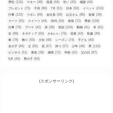
(116)
(48)
(44)
(43)
(44)
男性
マネー
投資
甘い
感謝
(75)
(89)
(51)
(50)
(224)
プレゼント
子供
7月
日本
イベント
(133)
(69)
(58)
(86)
(39)
行事
リボン
会社員
お父さん
財産
(55)
(44)
(50)
(72)
(159)
スーツ
スイーツ
30代
表情
季節
(79)
(42)
(38)
(104)
(41)
(91)
仕事
ブーケ
赤
笑顔
動物
冬
(99)
(60)
(76)
(43)
(49)
女
ネガティブ
かわいい
花束
私服
(78)
(50)
(48)
(74)
(40)
春
飾り
少女
シーズン
子ども
(84)
(55)
(67)
(57)
(48)
(116)
女の子
父
花
持つ
少年
男
(51)
(39)
(72)
(42)
(87)
ビジネス
黄色
感情
学校
父の日
(43)
(83)
5月
男の子
(スポンサーリンク)