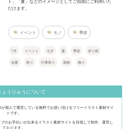
ト」「夏」などのイメージとしてご自由にご利用いた
だけます。
イベント
モノ
季節
7月
イベント
七夕
夏
季節
折り紙
短冊
祭り
行事祭り
装飾
飾り
きょうりゅうについて
EXが個人で運営している無料でお使い頂けるフリーイラスト素材サイ
トです。
ィブのお手伝いが出来るイラスト素材サイトを目指して制作、運営し
ております。