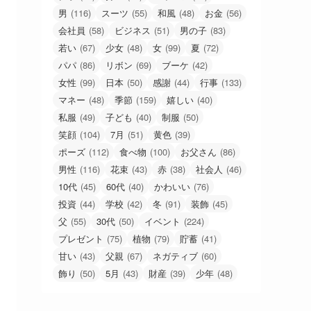
男
(116)
スーツ
(55)
和風
(48)
お金
(56)
会社員
(58)
ビジネス
(51)
男の子
(83)
若い
(67)
少女
(48)
女
(99)
夏
(72)
パパ
(86)
リボン
(69)
ブーケ
(42)
女性
(99)
日本
(50)
感謝
(44)
行事
(133)
マネー
(48)
季節
(159)
嬉しい
(40)
私服
(49)
子ども
(40)
制服
(50)
笑顔
(104)
7月
(51)
黄色
(39)
ポーズ
(112)
食べ物
(100)
お父さん
(86)
男性
(116)
花束
(43)
赤
(38)
社会人
(46)
10代
(45)
60代
(40)
かわいい
(76)
投資
(44)
学校
(42)
冬
(91)
装飾
(45)
父
(55)
30代
(50)
イベント
(224)
プレゼント
(75)
植物
(79)
貯蓄
(41)
甘い
(43)
父親
(67)
ネガティブ
(60)
飾り
(50)
5月
(43)
財産
(39)
少年
(48)