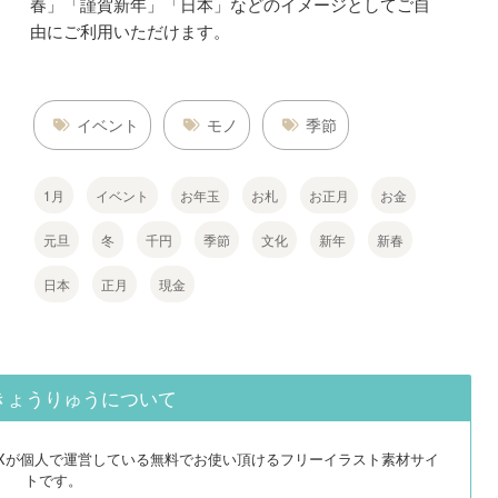
春」「謹賀新年」「日本」などのイメージとしてご自
由にご利用いただけます。
イベント
モノ
季節
1月
イベント
お年玉
お札
お正月
お金
元旦
冬
千円
季節
文化
新年
新春
日本
正月
現金
きょうりゅうについて
EXが個人で運営している無料でお使い頂けるフリーイラスト素材サイ
トです。