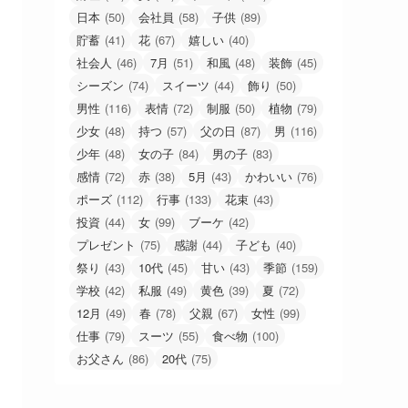
日本
(50)
会社員
(58)
子供
(89)
貯蓄
(41)
花
(67)
嬉しい
(40)
社会人
(46)
7月
(51)
和風
(48)
装飾
(45)
シーズン
(74)
スイーツ
(44)
飾り
(50)
男性
(116)
表情
(72)
制服
(50)
植物
(79)
少女
(48)
持つ
(57)
父の日
(87)
男
(116)
少年
(48)
女の子
(84)
男の子
(83)
感情
(72)
赤
(38)
5月
(43)
かわいい
(76)
ポーズ
(112)
行事
(133)
花束
(43)
投資
(44)
女
(99)
ブーケ
(42)
プレゼント
(75)
感謝
(44)
子ども
(40)
祭り
(43)
10代
(45)
甘い
(43)
季節
(159)
学校
(42)
私服
(49)
黄色
(39)
夏
(72)
12月
(49)
春
(78)
父親
(67)
女性
(99)
仕事
(79)
スーツ
(55)
食べ物
(100)
お父さん
(86)
20代
(75)