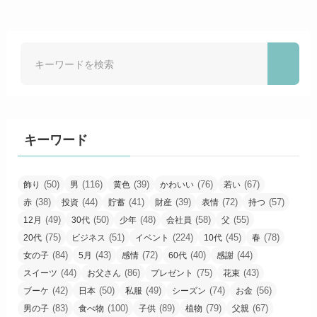
キーワード
(50)
(116)
(39)
(76)
(67)
飾り
男
黄色
かわいい
若い
(38)
(44)
(41)
(39)
(72)
(57)
赤
投資
貯蓄
財産
表情
持つ
(49)
(50)
(48)
(58)
(55)
12月
30代
少年
会社員
父
(75)
(51)
(224)
(45)
(78)
20代
ビジネス
イベント
10代
春
(84)
(43)
(72)
(40)
(44)
女の子
5月
感情
60代
感謝
(44)
(86)
(75)
(43)
スイーツ
お父さん
プレゼント
花束
(42)
(50)
(49)
(74)
(56)
ブーケ
日本
私服
シーズン
お金
(83)
(100)
(89)
(79)
(67)
男の子
食べ物
子供
植物
父親