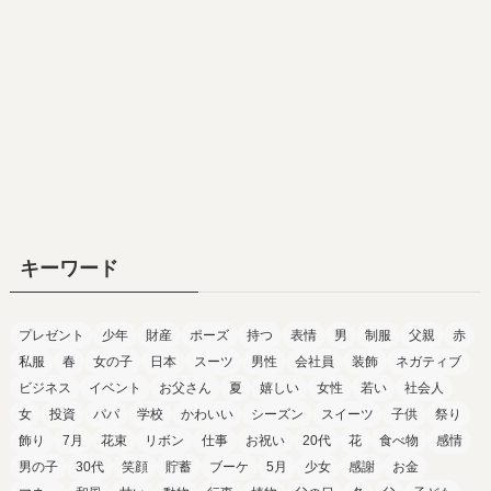
キーワード
プレゼント
少年
財産
ポーズ
持つ
表情
男
制服
父親
赤
私服
春
女の子
日本
スーツ
男性
会社員
装飾
ネガティブ
ビジネス
イベント
お父さん
夏
嬉しい
女性
若い
社会人
女
投資
パパ
学校
かわいい
シーズン
スイーツ
子供
祭り
飾り
7月
花束
リボン
仕事
お祝い
20代
花
食べ物
感情
男の子
30代
笑顔
貯蓄
ブーケ
5月
少女
感謝
お金