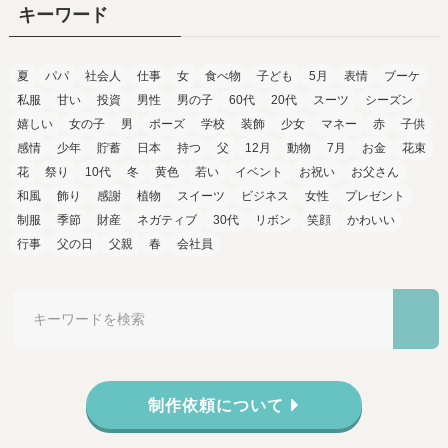
キーワード
夏
パパ
社会人
仕事
女
食べ物
子ども
5月
表情
ブーケ
私服
甘い
投資
男性
男の子
60代
20代
スーツ
シーズン
嬉しい
女の子
男
ポーズ
学校
装飾
少女
マネー
赤
子供
感情
少年
貯蓄
日本
持つ
父
12月
動物
7月
お金
花束
花
祭り
10代
冬
黄色
若い
イベント
お祝い
お父さん
和風
飾り
感謝
植物
スイーツ
ビジネス
女性
プレゼント
制服
季節
財産
ネガティブ
30代
リボン
笑顔
かわいい
行事
父の日
父親
春
会社員
制作依頼について