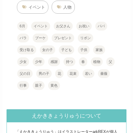
イベント
人物
6月
イベント
お父さん
お祝い
パパ
バラ
ブーケ
プレゼント
リボン
受け取る
女の子
子ども
子供
家族
少女
少年
感謝
持つ
春
植物
父
父の日
男の子
花
花束
若い
薔薇
行事
親子
黄色
えかききょうりゅうについて
「えかききょうりゅう」はイラストレーターarkREXが個人