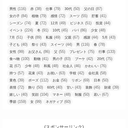
(116)
(38)
(79)
(50)
(87)
男性
赤
仕事
30代
父の日
(84)
(79)
(72)
(55)
(41)
女の子
植物
感情
スーツ
貯蓄
(74)
(72)
(49)
(51)
(44)
シーズン
夏
12月
ビジネス
投資
(224)
(91)
(45)
(86)
(48)
イベント
冬
10代
パパ
少女
(51)
(89)
(49)
(67)
(44)
(43)
7月
子供
私服
父親
感謝
5月
(40)
(43)
(44)
(116)
(78)
子ども
祭り
スイーツ
男
春
(99)
(86)
(55)
(75)
(133)
女性
お父さん
父
プレゼント
行事
(100)
(41)
(83)
(42)
(75)
食べ物
動物
男の子
ブーケ
20代
(67)
(48)
(48)
(46)
(76)
花
少年
和風
社会人
かわいい
(57)
(43)
(63)
(42)
(58)
持つ
花束
お祝い
学校
会社員
(39)
(112)
(56)
(69)
(50)
黄色
ポーズ
お金
リボン
日本
(72)
(50)
(40)
(43)
(45)
(39)
表情
飾り
60代
甘い
装飾
財産
(40)
(104)
(48)
(50)
(67)
嬉しい
笑顔
マネー
制服
若い
(159)
(99)
(60)
季節
女
ネガティブ
(スポンサーリンク)