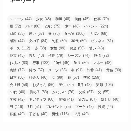
キーワード
(44)
(48)
(48)
(45)
(79)
スイーツ
少女
和風
装飾
仕事
(72)
(86)
(75)
(48)
(224)
夏
パパ
20代
少年
イベント
(39)
(67)
(78)
(100)
(69)
財産
若い
春
食べ物
リボン
(44)
(84)
(50)
(50)
(51)
感謝
女の子
制服
30代
ビジネス
(112)
(38)
(99)
(56)
(43)
ポーズ
赤
女性
お金
甘い
(43)
(43)
(79)
(74)
(72)
花束
祭り
植物
シーズン
感情
(63)
(133)
(45)
(50)
(48)
お祝い
行事
10代
飾り
マネー
(72)
(57)
(55)
(91)
(41)
(39)
表情
持つ
スーツ
冬
貯蓄
黄色
(50)
(46)
(99)
(67)
(159)
日本
社会人
女
花
季節
(58)
(86)
(89)
(43)
(104)
会社員
お父さん
子供
5月
笑顔
(40)
(83)
(76)
(67)
(55)
60代
男の子
かわいい
父親
父
(42)
(60)
(41)
(87)
(40)
学校
ネガティブ
動物
父の日
嬉しい
(116)
(51)
(75)
(42)
(44)
男
7月
プレゼント
ブーケ
投資
(49)
(40)
(116)
(49)
私服
子ども
男性
12月