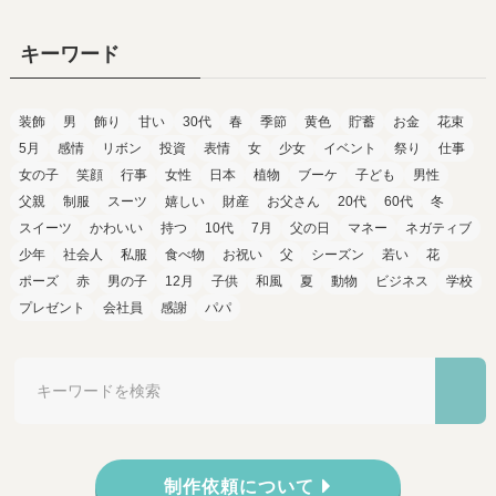
キーワード
装飾
男
飾り
甘い
30代
春
季節
黄色
貯蓄
お金
花束
5月
感情
リボン
投資
表情
女
少女
イベント
祭り
仕事
女の子
笑顔
行事
女性
日本
植物
ブーケ
子ども
男性
父親
制服
スーツ
嬉しい
財産
お父さん
20代
60代
冬
スイーツ
かわいい
持つ
10代
7月
父の日
マネー
ネガティブ
少年
社会人
私服
食べ物
お祝い
父
シーズン
若い
花
ポーズ
赤
男の子
12月
子供
和風
夏
動物
ビジネス
学校
プレゼント
会社員
感謝
パパ
制作依頼について