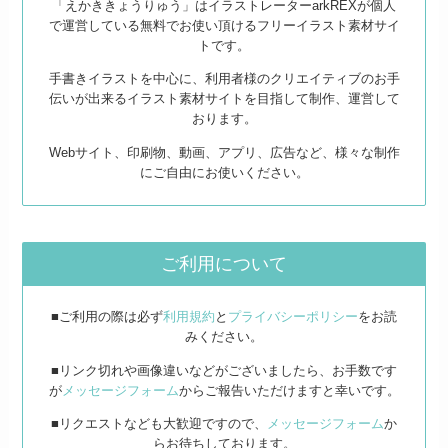
「えかききょうりゅう」はイラストレーターarkREXが個人
で運営している無料でお使い頂けるフリーイラスト素材サイ
トです。
手書きイラストを中心に、利用者様のクリエイティブのお手
伝いが出来るイラスト素材サイトを目指して制作、運営して
おります。
Webサイト、印刷物、動画、アプリ、広告など、様々な制作
にご自由にお使いください。
ご利用について
■ご利用の際は必ず
利用規約
と
プライバシーポリシー
をお読
みください。
■リンク切れや画像違いなどがございましたら、お手数です
が
メッセージフォーム
からご報告いただけますと幸いです。
■リクエストなども大歓迎ですので、
メッセージフォーム
か
らお待ちしております。