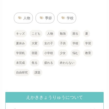
人物
季節
学校
キッズ
こども
人物
勉強
困る
夏
夏休み
大変
女の子
子供
学校
学習
学習机
宿題
小学校
少女
悩む
教育
未完成
焦る
疲れる
終わらない
自由研究
課題
えかききょうりゅうについて