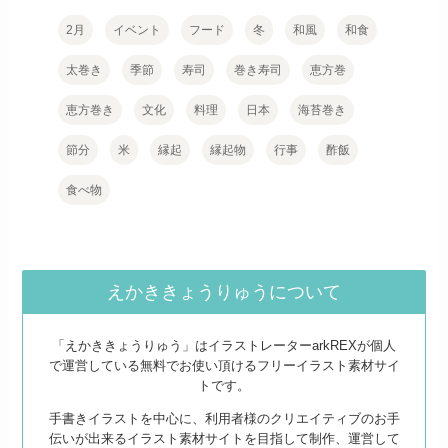
2月
イベント
フード
冬
和風
和食
太巻き
季節
寿司
巻き寿司
恵方巻
恵方巻き
文化
料理
日本
海苔巻き
節分
米
縁起
縁起物
行事
酢飯
食べ物
えかききょうりゅうについて
「えかききょうりゅう」はイラストレーターarkREXが個人
で運営している無料でお使い頂けるフリーイラスト素材サイ
トです。
手書きイラストを中心に、利用者様のクリエイティブのお手
伝いが出来るイラスト素材サイトを目指して制作、運営して