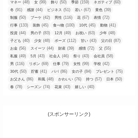
(48)
(99)
(50)
(159)
(60)
マネー
女
飾り
季節
ネガティブ
(91)
(44)
(51)
(67)
(39)
冬
感謝
ビジネス
若い
黄色
(50)
(42)
(116)
(67)
(72)
制服
ブーケ
男性
花
表情
(133)
(45)
(100)
(45)
(41)
行事
装飾
食べ物
10代
動物
(44)
(83)
(49)
(63)
(48)
投資
男の子
12月
お祝い
少年
(40)
(48)
(112)
(43)
(87)
子ども
少女
ポーズ
甘い
父の日
(56)
(44)
(39)
(72)
(55)
お金
スイーツ
財産
感情
父
(49)
(43)
(46)
(43)
(58)
私服
5月
社会人
祭り
会社員
(116)
(69)
(79)
(99)
(42)
男
リボン
仕事
女性
学校
(50)
(41)
(86)
(84)
(75)
30代
貯蓄
パパ
女の子
プレゼント
(86)
(48)
(76)
(57)
(50)
お父さん
和風
かわいい
持つ
日本
(78)
(74)
(43)
(40)
春
シーズン
花束
嬉しい
(スポンサーリンク)