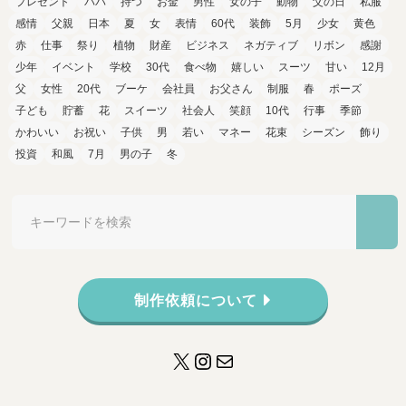
プレゼント
パパ
持つ
お金
男性
女の子
動物
父の日
私服
感情
父親
日本
夏
女
表情
60代
装飾
5月
少女
黄色
赤
仕事
祭り
植物
財産
ビジネス
ネガティブ
リボン
感謝
少年
イベント
学校
30代
食べ物
嬉しい
スーツ
甘い
12月
父
女性
20代
ブーケ
会社員
お父さん
制服
春
ポーズ
子ども
貯蓄
花
スイーツ
社会人
笑顔
10代
行事
季節
かわいい
お祝い
子供
男
若い
マネー
花束
シーズン
飾り
投資
和風
7月
男の子
冬
制作依頼について
X
Instagram
メール