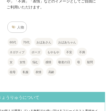
や」「不満」「表情」などのイメージとしてご自由に
ご利用いただけます。
人物
60代
70代
おばあさん
おばあちゃん
ネガティブ
ポーズ
もやもや
不安
不満
女
女性
悩む
感情
敬老の日
母
疑問
祖母
私服
表情
高齢
きょうりゅうについて
EXが個人で運営している無料でお使い頂けるフリーイラスト素材サイ