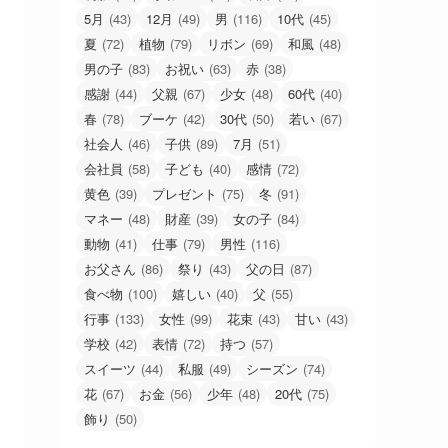
5月
(43)
12月
(49)
男
(116)
10代
(45)
夏
(72)
植物
(79)
リボン
(69)
和風
(48)
男の子
(83)
お祝い
(63)
赤
(38)
感謝
(44)
父親
(67)
少女
(48)
60代
(40)
春
(78)
ブーケ
(42)
30代
(50)
若い
(67)
社会人
(46)
子供
(89)
7月
(51)
会社員
(58)
子ども
(40)
感情
(72)
黄色
(39)
プレゼント
(75)
冬
(91)
マネー
(48)
財産
(39)
女の子
(84)
動物
(41)
仕事
(79)
男性
(116)
お父さん
(86)
祭り
(43)
父の日
(87)
食べ物
(100)
嬉しい
(40)
父
(55)
行事
(133)
女性
(99)
花束
(43)
甘い
(43)
学校
(42)
表情
(72)
持つ
(57)
スイーツ
(44)
私服
(49)
シーズン
(74)
花
(67)
お金
(56)
少年
(48)
20代
(75)
飾り
(50)