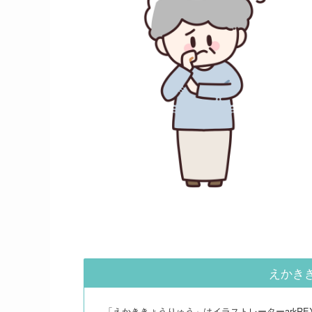
えかき
「えかききょうりゅう」はイラストレーターarkR