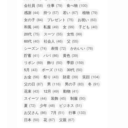
会社員
(58)
仕事
(79)
食べ物
(100)
感謝
(44)
持つ
(57)
若い
(67)
植物
(79)
女の子
(84)
プレゼント
(75)
お祝い
(63)
和風
(48)
私服
(49)
女
(99)
子ども
(40)
20代
(75)
スーツ
(55)
女性
(99)
60代
(40)
社会人
(46)
父
(55)
シーズン
(74)
表情
(72)
かわいい
(76)
貯蓄
(41)
パパ
(86)
黄色
(39)
リボン
(69)
飾り
(50)
季節
(159)
5月
(43)
ポーズ
(112)
30代
(50)
お金
(56)
祭り
(43)
財産
(39)
笑顔
(104)
父の日
(87)
男
(116)
男の子
(83)
冬
(91)
花束
(43)
12月
(49)
動物
(41)
スイーツ
(44)
装飾
(45)
制服
(50)
夏
(72)
少年
(48)
ビジネス
(51)
お父さん
(86)
7月
(51)
行事
(133)
日本
(50)
花
(67)
父親
(67)