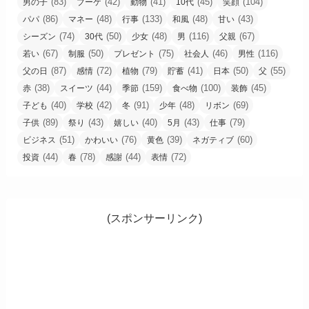
(83)
(42)
(41)
(45)
(104)
男の子
ブーケ
動物
10代
笑顔
(86)
(48)
(133)
(48)
(43)
パパ
マネー
行事
和風
甘い
(74)
(50)
(48)
(116)
(67)
シーズン
30代
少女
男
父親
(67)
(50)
(75)
(46)
(116)
若い
制服
プレゼント
社会人
男性
(87)
(72)
(79)
(41)
(50)
(55)
父の日
感情
植物
貯蓄
日本
父
(38)
(44)
(159)
(100)
(45)
赤
スイーツ
季節
食べ物
装飾
(40)
(42)
(91)
(48)
(69)
子ども
学校
冬
少年
リボン
(89)
(43)
(40)
(43)
(79)
子供
祭り
嬉しい
5月
仕事
(51)
(76)
(39)
(60)
ビジネス
かわいい
黄色
ネガティブ
(44)
(78)
(44)
(72)
投資
春
感謝
表情
(スポンサーリンク)