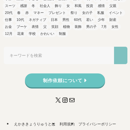
スーツ
感謝
冬
社会人
飾り
女
和風
投資
感情
父親
20代
春
赤
マネー
プレゼント
祭り
女の子
私服
イベント
仕事
10代
ネガティブ
日本
男性
60代
若い
少年
財産
お金
ブーケ
表情
父
笑顔
植物
装飾
男の子
7月
女性
12月
花束
学校
かわいい
制服
制作依頼について
X
Instagram
メール
えかききょうりゅうとは
利用規約
プライバシーポリシー