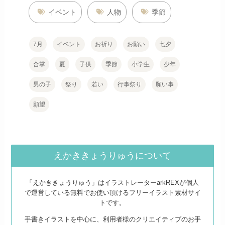
イベント
人物
季節
7月
イベント
お祈り
お願い
七夕
合掌
夏
子供
季節
小学生
少年
男の子
祭り
若い
行事祭り
願い事
願望
えかききょうりゅうについて
「えかききょうりゅう」はイラストレーターarkREXが個人
で運営している無料でお使い頂けるフリーイラスト素材サイ
トです。
手書きイラストを中心に、利用者様のクリエイティブのお手