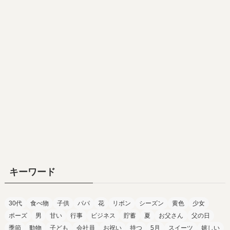
キーワード
30代
食べ物
子供
パパ
花
リボン
シーズン
黄色
少女
ポーズ
男
甘い
行事
ビジネス
貯蓄
夏
お父さん
父の日
季節
動物
子ども
会社員
お祝い
持つ
5月
スイーツ
嬉しい