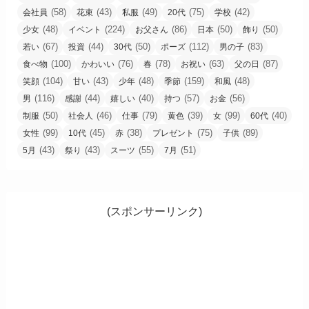
(58)
(43)
(49)
(75)
(42)
会社員
花束
私服
20代
学校
(48)
(224)
(86)
(50)
(50)
少女
イベント
お父さん
日本
飾り
(67)
(44)
(50)
(112)
(83)
若い
投資
30代
ポーズ
男の子
(100)
(76)
(78)
(63)
(87)
食べ物
かわいい
春
お祝い
父の日
(104)
(43)
(48)
(159)
(48)
笑顔
甘い
少年
季節
和風
(116)
(44)
(40)
(57)
(56)
男
感謝
嬉しい
持つ
お金
(50)
(46)
(79)
(39)
(99)
(40)
制服
社会人
仕事
黄色
女
60代
(99)
(45)
(38)
(75)
(89)
女性
10代
赤
プレゼント
子供
(43)
(43)
(55)
(51)
5月
祭り
スーツ
7月
(スポンサーリンク)