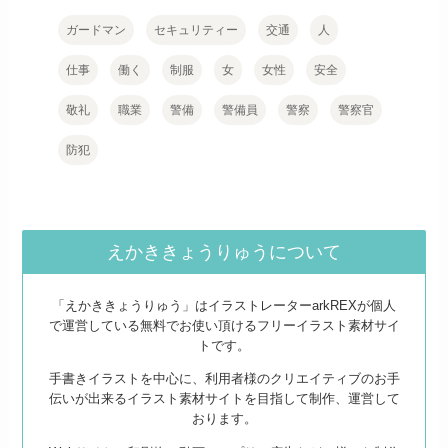
ガードマン
セキュリティー
交通
人
仕事
働く
制服
女
女性
安全
敬礼
職業
警備
警備員
警察
警察官
防犯
えかききょうりゅうについて
「えかききょうりゅう」はイラストレーターarkREXが個人
で運営している無料でお使い頂けるフリーイラスト素材サイ
トです。
手書きイラストを中心に、利用者様のクリエイティブのお手
伝いが出来るイラスト素材サイトを目指して制作、運営して
おります。