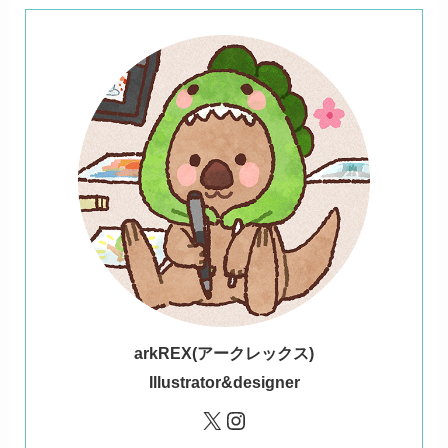
ark
REX(アークレックス)
Illustrator&designer
X
Instagram