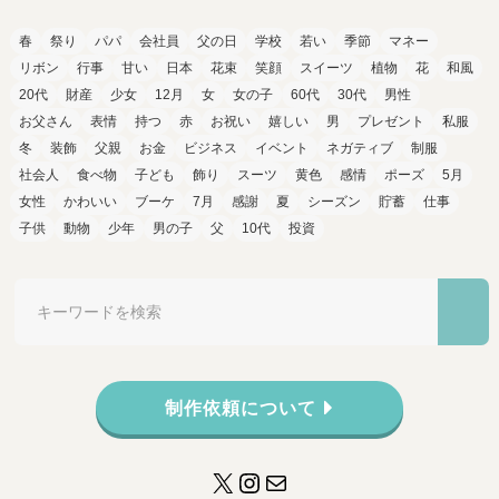
春
祭り
パパ
会社員
父の日
学校
若い
季節
マネー
リボン
行事
甘い
日本
花束
笑顔
スイーツ
植物
花
和風
20代
財産
少女
12月
女
女の子
60代
30代
男性
お父さん
表情
持つ
赤
お祝い
嬉しい
男
プレゼント
私服
冬
装飾
父親
お金
ビジネス
イベント
ネガティブ
制服
社会人
食べ物
子ども
飾り
スーツ
黄色
感情
ポーズ
5月
女性
かわいい
ブーケ
7月
感謝
夏
シーズン
貯蓄
仕事
子供
動物
少年
男の子
父
10代
投資
制作依頼について
X
Instagram
メール