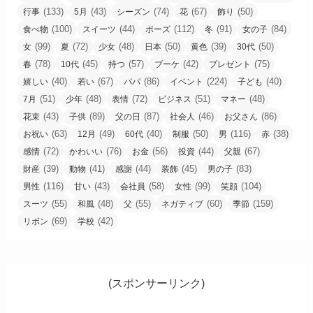
(133)
(43)
(74)
(67)
(50)
行事
5月
シーズン
花
飾り
(100)
(44)
(112)
(91)
(84)
食べ物
スイーツ
ポーズ
冬
女の子
(99)
(72)
(48)
(50)
(39)
(50)
女
夏
少女
日本
黄色
30代
(78)
(45)
(57)
(42)
(75)
春
10代
持つ
ブーケ
プレゼント
(40)
(67)
(86)
(224)
(40)
嬉しい
若い
パパ
イベント
子ども
(51)
(48)
(72)
(51)
(48)
7月
少年
表情
ビジネス
マネー
(43)
(89)
(87)
(46)
(86)
花束
子供
父の日
社会人
お父さん
(63)
(49)
(40)
(50)
(116)
(38)
お祝い
12月
60代
制服
男
赤
(72)
(76)
(56)
(44)
(67)
感情
かわいい
お金
投資
父親
(39)
(41)
(44)
(45)
(83)
財産
動物
感謝
装飾
男の子
(116)
(43)
(58)
(99)
(104)
男性
甘い
会社員
女性
笑顔
(55)
(48)
(55)
(60)
(159)
スーツ
和風
父
ネガティブ
季節
(69)
(42)
リボン
学校
(スポンサーリンク)