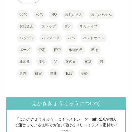
60代
70代
NO
おじいさん
おじいちゃん
お父さん
ストップ
ダメ
ネガティブ
バッテン
バツマーク
パパ
ハンドサイン
ポーズ
否定
拒否
敬老の日
断る
止める
注意
父
父の日
父親
男
男性
祖父
禁止
私服
高齢
えかききょうりゅうについて
「えかききょうりゅう」はイラストレーターarkREXが個人
で運営している無料でお使い頂けるフリーイラスト素材サイ
トです。