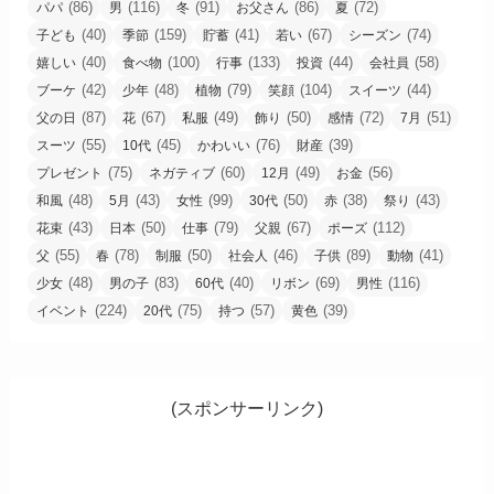
(86)
(116)
(91)
(86)
(72)
パパ
男
冬
お父さん
夏
(40)
(159)
(41)
(67)
(74)
子ども
季節
貯蓄
若い
シーズン
(40)
(100)
(133)
(44)
(58)
嬉しい
食べ物
行事
投資
会社員
(42)
(48)
(79)
(104)
(44)
ブーケ
少年
植物
笑顔
スイーツ
(87)
(67)
(49)
(50)
(72)
(51)
父の日
花
私服
飾り
感情
7月
(55)
(45)
(76)
(39)
スーツ
10代
かわいい
財産
(75)
(60)
(49)
(56)
プレゼント
ネガティブ
12月
お金
(48)
(43)
(99)
(50)
(38)
(43)
和風
5月
女性
30代
赤
祭り
(43)
(50)
(79)
(67)
(112)
花束
日本
仕事
父親
ポーズ
(55)
(78)
(50)
(46)
(89)
(41)
父
春
制服
社会人
子供
動物
(48)
(83)
(40)
(69)
(116)
少女
男の子
60代
リボン
男性
(224)
(75)
(57)
(39)
イベント
20代
持つ
黄色
(スポンサーリンク)