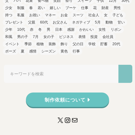
父
パパ
花束
食べ物
笑顔
祭り
スイーツ
子供
12月
30代
少女
制服
春
若い
嬉しい
ブーケ
仕事
花
財産
男性
持つ
私服
お祝い
マネー
お金
スーツ
社会人
女
子ども
プレゼント
父親
60代
お父さん
ネガティブ
5月
動物
甘い
少年
10代
赤
冬
男
日本
感謝
かわいい
女性
リボン
和風
男の子
7月
女の子
ビジネス
表情
投資
会社員
イベント
季節
植物
装飾
飾り
父の日
学校
貯蓄
20代
ポーズ
夏
感情
シーズン
黄色
行事
制作依頼について
X
Instagram
メール