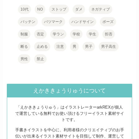
10代
NO
ストップ
ダメ
ネガティブ
バッテン
バツマーク
ハンドサイン
ポーズ
制服
否定
学ラン
学校
学生
拒否
断る
止める
注意
男
男子
男子高生
男性
禁止
えかききょうりゅうについて
「えかききょうりゅう」はイラストレーターarkREXが個人
で運営している無料でお使い頂けるフリーイラスト素材サイ
トです。
手書きイラストを中心に、利用者様のクリエイティブのお手
伝いが出来るイラスト素材サイトを目指して制作、運営して