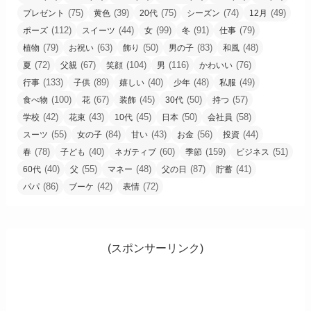
(75)
(39)
(75)
(74)
(49)
プレゼント
黄色
20代
シーズン
12月
(112)
(44)
(99)
(91)
(79)
ポーズ
スイーツ
女
冬
仕事
(79)
(63)
(50)
(83)
(48)
植物
お祝い
飾り
男の子
和風
(72)
(67)
(104)
(116)
(76)
夏
父親
笑顔
男
かわいい
(133)
(89)
(40)
(48)
(49)
行事
子供
嬉しい
少年
私服
(100)
(67)
(45)
(50)
(57)
食べ物
花
装飾
30代
持つ
(42)
(43)
(45)
(50)
(58)
学校
花束
10代
日本
会社員
(55)
(84)
(43)
(56)
(44)
スーツ
女の子
甘い
お金
投資
(78)
(40)
(60)
(159)
(51)
春
子ども
ネガティブ
季節
ビジネス
(40)
(55)
(48)
(87)
(41)
60代
父
マネー
父の日
貯蓄
(86)
(42)
(72)
パパ
ブーケ
表情
(スポンサーリンク)