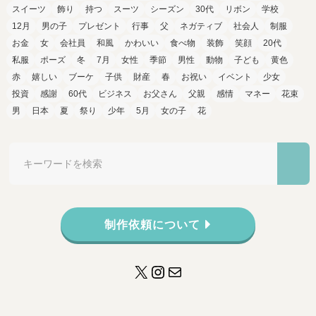
スイーツ
飾り
持つ
スーツ
シーズン
30代
リボン
学校
12月
男の子
プレゼント
行事
父
ネガティブ
社会人
制服
お金
女
会社員
和風
かわいい
食べ物
装飾
笑顔
20代
私服
ポーズ
冬
7月
女性
季節
男性
動物
子ども
黄色
赤
嬉しい
ブーケ
子供
財産
春
お祝い
イベント
少女
投資
感謝
60代
ビジネス
お父さん
父親
感情
マネー
花束
男
日本
夏
祭り
少年
5月
女の子
花
制作依頼について
X
Instagram
メール