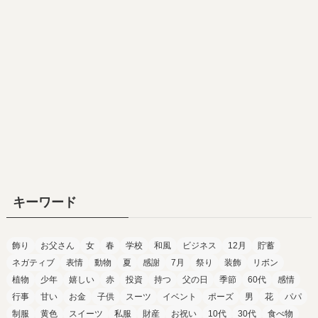
キーワード
飾り
お父さん
女
春
学校
和風
ビジネス
12月
貯蓄
ネガティブ
表情
動物
夏
感謝
7月
祭り
装飾
リボン
植物
少年
嬉しい
赤
投資
持つ
父の日
季節
60代
感情
行事
甘い
お金
子供
スーツ
イベント
ポーズ
男
花
パパ
制服
黄色
スイーツ
私服
財産
お祝い
10代
30代
食べ物