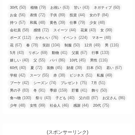
(50)
(79)
(63)
(43)
(60)
30代
植物
お祝い
甘い
ネガティブ
(56)
(72)
(89)
(44)
(84)
お金
表情
子供
投資
女の子
(57)
(48)
(39)
(79)
(48)
持つ
和風
黄色
仕事
少女
(58)
(72)
(44)
(43)
(99)
会社員
感情
スイーツ
花束
女
(112)
(76)
(224)
(48)
ポーズ
かわいい
イベント
マネー
(67)
(78)
(104)
(50)
(49)
(116)
花
春
笑顔
制服
12月
男
(43)
(69)
(41)
(67)
(133)
5月
リボン
動物
父親
行事
(40)
(55)
(86)
(45)
(116)
嬉しい
父
パパ
10代
男性
(40)
(72)
(45)
(39)
(50)
(67)
60代
夏
装飾
財産
日本
若い
(42)
(55)
(38)
(51)
(49)
学校
スーツ
赤
ビジネス
私服
(42)
(74)
(75)
(51)
ブーケ
シーズン
プレゼント
7月
(83)
(91)
(159)
(41)
(50)
男の子
冬
季節
貯蓄
飾り
(100)
(43)
(40)
(87)
(86)
食べ物
祭り
子ども
父の日
お父さん
(48)
(99)
(46)
(44)
(75)
少年
女性
社会人
感謝
20代
(スポンサーリンク)