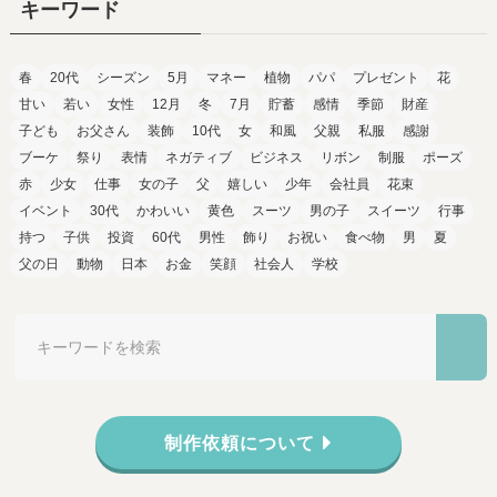
キーワード
春
20代
シーズン
5月
マネー
植物
パパ
プレゼント
花
甘い
若い
女性
12月
冬
7月
貯蓄
感情
季節
財産
子ども
お父さん
装飾
10代
女
和風
父親
私服
感謝
ブーケ
祭り
表情
ネガティブ
ビジネス
リボン
制服
ポーズ
赤
少女
仕事
女の子
父
嬉しい
少年
会社員
花束
イベント
30代
かわいい
黄色
スーツ
男の子
スイーツ
行事
持つ
子供
投資
60代
男性
飾り
お祝い
食べ物
男
夏
父の日
動物
日本
お金
笑顔
社会人
学校
制作依頼について