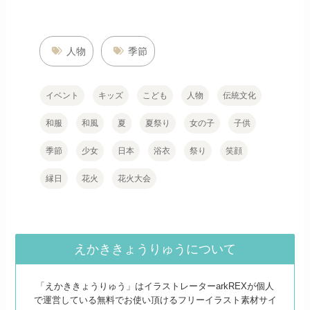
人物
季節
イベント
キッズ
こども
人物
伝統文化
和服
和風
夏
夏祭り
女の子
子供
季節
少女
日本
浴衣
祭り
笑顔
縁日
花火
花火大会
えかききょうりゅうについて
「えかききょうりゅう」はイラストレーターarkREXが個人
で運営している無料でお使い頂けるフリーイラスト素材サイ