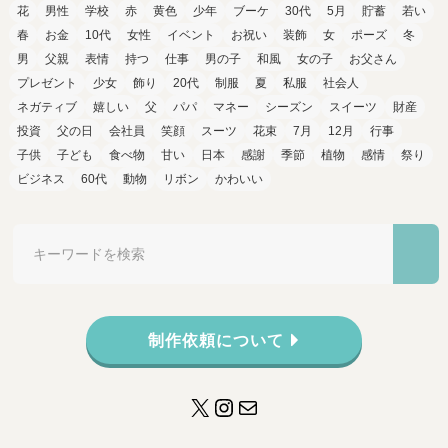
花
男性
学校
赤
黄色
少年
ブーケ
30代
5月
貯蓄
若い
春
お金
10代
女性
イベント
お祝い
装飾
女
ポーズ
冬
男
父親
表情
持つ
仕事
男の子
和風
女の子
お父さん
プレゼント
少女
飾り
20代
制服
夏
私服
社会人
ネガティブ
嬉しい
父
パパ
マネー
シーズン
スイーツ
財産
投資
父の日
会社員
笑顔
スーツ
花束
7月
12月
行事
子供
子ども
食べ物
甘い
日本
感謝
季節
植物
感情
祭り
ビジネス
60代
動物
リボン
かわいい
制作依頼について
X
Instagram
メール