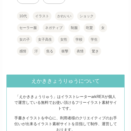
10代
イラスト
かわいい
ショック
セーラー服
ネガティブ
制服
吃驚
女
女の子
女子高生
女性
学校
学生
感情
汗
焦る
衝撃
表情
驚き
えかききょうりゅうについて
「えかききょうりゅう」はイラストレーターarkREXが個人
で運営している無料でお使い頂けるフリーイラスト素材サイ
トです。
手書きイラストを中心に、利用者様のクリエイティブのお手
伝いが出来るイラスト素材サイトを目指して制作、運営して
おります。