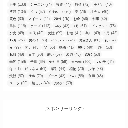
(133)
(74)
(44)
(72)
(40)
行事
シーズン
投資
感情
子ども
(104)
(57)
(76)
(78)
(46)
笑顔
持つ
かわいい
春
社会人
(39)
(44)
(75)
(56)
(50)
黄色
スイーツ
20代
お金
制服
(116)
(112)
(42)
(51)
(75)
男性
ポーズ
学校
7月
プレゼント
(48)
(45)
(99)
(41)
(43)
(43)
少女
10代
女性
貯蓄
祭り
5月
(49)
(83)
(224)
(86)
(67)
12月
男の子
イベント
お父さん
花
(99)
(43)
(55)
(41)
(40)
(50)
女
甘い
父
動物
60代
飾り
(49)
(50)
(67)
(45)
(50)
私服
日本
若い
装飾
30代
(159)
(89)
(58)
(100)
(84)
季節
子供
会社員
食べ物
女の子
(91)
(51)
(44)
(79)
(48)
冬
ビジネス
感謝
植物
少年
(67)
(79)
(42)
(86)
(48)
父親
仕事
ブーケ
パパ
和風
(55)
(40)
(63)
スーツ
嬉しい
お祝い
(スポンサーリンク)