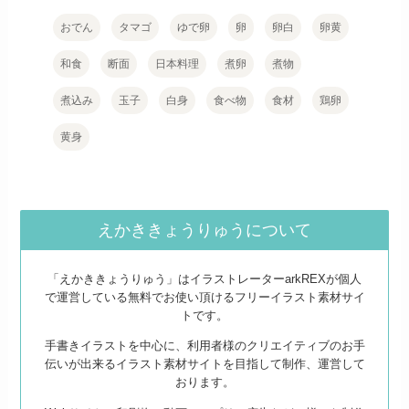
おでん
タマゴ
ゆで卵
卵
卵白
卵黄
和食
断面
日本料理
煮卵
煮物
煮込み
玉子
白身
食べ物
食材
鶏卵
黄身
えかききょうりゅうについて
「えかききょうりゅう」はイラストレーターarkREXが個人
で運営している無料でお使い頂けるフリーイラスト素材サイ
トです。
手書きイラストを中心に、利用者様のクリエイティブのお手
伝いが出来るイラスト素材サイトを目指して制作、運営して
おります。