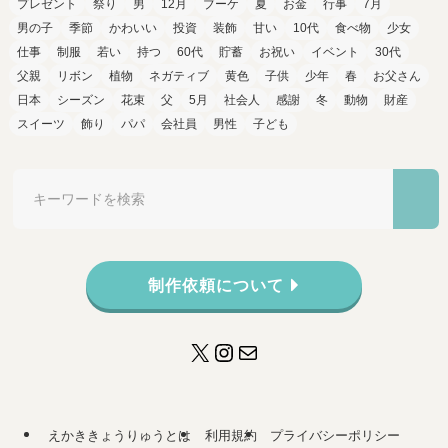
プレゼント
祭り
男
12月
ブーケ
夏
お金
行事
7月
男の子
季節
かわいい
投資
装飾
甘い
10代
食べ物
少女
仕事
制服
若い
持つ
60代
貯蓄
お祝い
イベント
30代
父親
リボン
植物
ネガティブ
黄色
子供
少年
春
お父さん
日本
シーズン
花束
父
5月
社会人
感謝
冬
動物
財産
スイーツ
飾り
パパ
会社員
男性
子ども
制作依頼について
X
Instagram
メール
えかききょうりゅうとは
利用規約
プライバシーポリシー