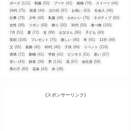
(112)
(50)
(42)
(79)
(44)
ポーズ
制服
ブーケ
植物
スイーツ
(75)
(44)
(87)
(63)
(46)
20代
投資
父の日
お祝い
社会人
(79)
(48)
(49)
(76)
(60)
仕事
少年
私服
かわいい
ネガティブ
(99)
(69)
(50)
(50)
(100)
女性
リボン
飾り
30代
食べ物
(51)
(72)
(99)
(86)
(40)
7月
夏
女
お父さん
子ども
(104)
(75)
(40)
(91)
(49)
笑顔
プレゼント
嬉しい
冬
12月
(55)
(45)
(40)
(89)
(224)
父
装飾
60代
子供
イベント
(72)
(41)
(42)
(51)
(67)
表情
動物
学校
ビジネス
若い
(43)
(39)
(116)
(67)
(58)
甘い
財産
男
花
会社員
(83)
(43)
(38)
男の子
花束
赤
(スポンサーリンク)