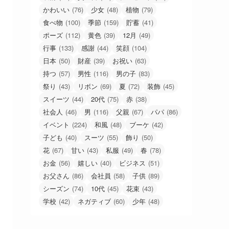
かわいい
(76)
少女
(48)
植物
(79)
食べ物
(100)
季節
(159)
貯蓄
(41)
ポーズ
(112)
黄色
(39)
12月
(49)
行事
(133)
感謝
(44)
笑顔
(104)
日本
(50)
財産
(39)
お祝い
(63)
持つ
(57)
男性
(116)
男の子
(83)
祭り
(43)
リボン
(69)
夏
(72)
装飾
(45)
スイーツ
(44)
20代
(75)
赤
(38)
社会人
(46)
男
(116)
父親
(67)
パパ
(86)
イベント
(224)
和風
(48)
ブーケ
(42)
子ども
(40)
スーツ
(55)
飾り
(50)
花
(67)
甘い
(43)
私服
(49)
春
(78)
お金
(56)
嬉しい
(40)
ビジネス
(51)
お父さん
(86)
会社員
(58)
子供
(89)
シーズン
(74)
10代
(45)
花束
(43)
学校
(42)
ネガティブ
(60)
少年
(48)