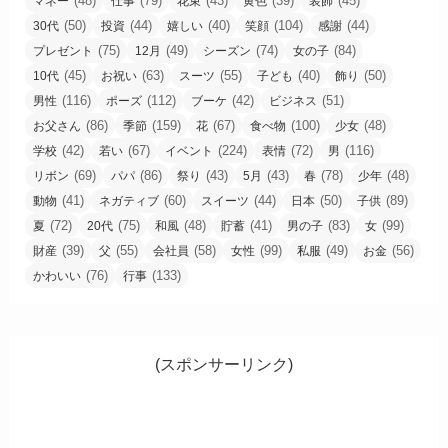
(48)
(79)
(43)
(39)
(45)
マネー
仕事
花束
黄色
装飾
(50)
(44)
(40)
(104)
(44)
30代
投資
嬉しい
笑顔
感謝
(75)
(49)
(74)
(84)
プレゼント
12月
シーズン
女の子
(45)
(63)
(55)
(40)
(50)
10代
お祝い
スーツ
子ども
飾り
(116)
(112)
(42)
(51)
男性
ポーズ
ブーケ
ビジネス
(86)
(159)
(67)
(100)
(48)
お父さん
季節
花
食べ物
少女
(42)
(67)
(224)
(72)
(116)
学校
若い
イベント
表情
男
(69)
(86)
(43)
(43)
(78)
(48)
リボン
パパ
祭り
5月
春
少年
(41)
(60)
(44)
(50)
(89)
動物
ネガティブ
スイーツ
日本
子供
(72)
(75)
(48)
(41)
(83)
(99)
夏
20代
和風
貯蓄
男の子
女
(39)
(55)
(58)
(99)
(49)
(56)
財産
父
会社員
女性
私服
お金
(76)
(133)
かわいい
行事
(スポンサーリンク)