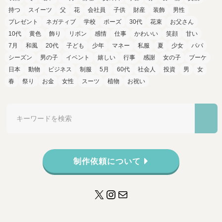
持つ
スイーツ
父
花
会社員
子供
財産
装飾
男性
プレゼント
ネガティブ
学校
ポーズ
30代
花束
お父さん
10代
黄色
飾り
リボン
感情
仕事
かわいい
笑顔
甘い
7月
和風
20代
子ども
少年
マネー
私服
夏
少女
パパ
シーズン
男の子
イベント
嬉しい
行事
感謝
女の子
ブーケ
日本
動物
ビジネス
制服
5月
60代
社会人
投資
男
女
春
祭り
お金
女性
スーツ
植物
お祝い
制作依頼について
X
Instagram
メール