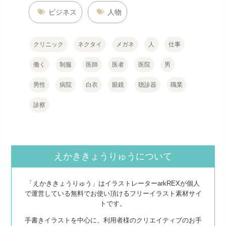
ビジネス
人物
クリニック
ネクタイ
メガネ
人
仕事
働く
制服
医師
医者
医院
男
男性
病院
白衣
眼鏡
聴診器
職業
診察
えかききょうりゅうについて
「えかききょうりゅう」はイラストレーターarkREXが個人
で運営している無料でお使い頂けるフリーイラスト素材サイ
トです。
手書きイラストを中心に、利用者様のクリエイティブのお手