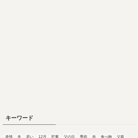
キーワード
表情
冬
若い
12月
貯蓄
父の日
季節
赤
食べ物
父親