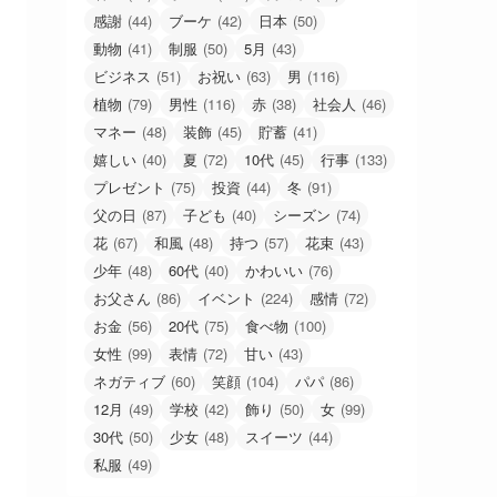
感謝
(44)
ブーケ
(42)
日本
(50)
動物
(41)
制服
(50)
5月
(43)
ビジネス
(51)
お祝い
(63)
男
(116)
植物
(79)
男性
(116)
赤
(38)
社会人
(46)
マネー
(48)
装飾
(45)
貯蓄
(41)
嬉しい
(40)
夏
(72)
10代
(45)
行事
(133)
プレゼント
(75)
投資
(44)
冬
(91)
父の日
(87)
子ども
(40)
シーズン
(74)
花
(67)
和風
(48)
持つ
(57)
花束
(43)
少年
(48)
60代
(40)
かわいい
(76)
お父さん
(86)
イベント
(224)
感情
(72)
お金
(56)
20代
(75)
食べ物
(100)
女性
(99)
表情
(72)
甘い
(43)
ネガティブ
(60)
笑顔
(104)
パパ
(86)
12月
(49)
学校
(42)
飾り
(50)
女
(99)
30代
(50)
少女
(48)
スイーツ
(44)
私服
(49)