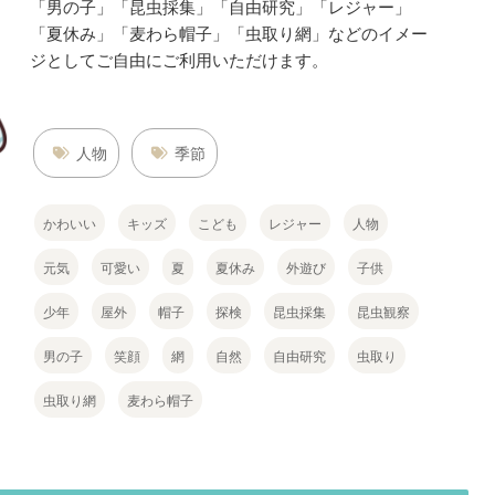
「男の子」「昆虫採集」「自由研究」「レジャー」
「夏休み」「麦わら帽子」「虫取り網」などのイメー
ジとしてご自由にご利用いただけます。
人物
季節
かわいい
キッズ
こども
レジャー
人物
元気
可愛い
夏
夏休み
外遊び
子供
少年
屋外
帽子
探検
昆虫採集
昆虫観察
男の子
笑顔
網
自然
自由研究
虫取り
虫取り網
麦わら帽子