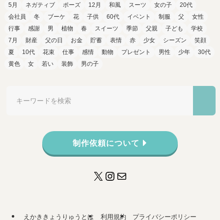
5月
ネガティブ
ポーズ
12月
和風
スーツ
女の子
20代
会社員
冬
ブーケ
花
子供
60代
イベント
制服
父
女性
行事
感謝
男
植物
春
スイーツ
季節
父親
子ども
学校
7月
財産
父の日
お金
貯蓄
表情
赤
少女
シーズン
笑顔
夏
10代
花束
仕事
感情
動物
プレゼント
男性
少年
30代
黄色
女
若い
装飾
男の子
制作依頼について
X
Instagram
メール
えかききょうりゅうとは
利用規約
プライバシーポリシー