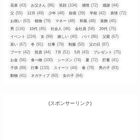
(43)
(86)
(104)
(72)
(44)
花束
お父さん
笑顔
感情
感謝
(55)
(49)
(48)
(39)
(42)
(72)
父
12月
少年
財産
学校
表情
(63)
(79)
(48)
(48)
(45)
お祝い
植物
マネー
和風
装飾
(116)
(45)
(46)
(58)
(75)
男
10代
社会人
会社員
20代
(224)
(99)
(40)
(86)
(67)
イベント
女
嬉しい
パパ
父親
(67)
(91)
(79)
(50)
(87)
若い
冬
仕事
制服
父の日
(42)
(44)
(51)
(43)
(75)
ブーケ
投資
7月
5月
プレゼント
(56)
(100)
(74)
(72)
(41)
お金
食べ物
シーズン
夏
貯蓄
(89)
(133)
(44)
(78)
(83)
子供
行事
スイーツ
春
男の子
(41)
(60)
(84)
動物
ネガティブ
女の子
(スポンサーリンク)