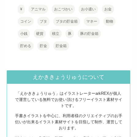
¥
アニマル
おこづかい
お小遣い
お金
コイン
ブタ
ブタの貯金箱
マネー
動物
小銭
硬貨
積立
豚
豚の貯金箱
貯める
貯金
貯金箱
えかききょうりゅうについて
「えかききょうりゅう」はイラストレーターarkREXが個人
で運営している無料でお使い頂けるフリーイラスト素材サイ
トです。
手書きイラストを中心に、利用者様のクリエイティブのお手
伝いが出来るイラスト素材サイトを目指して制作、運営して
おります。