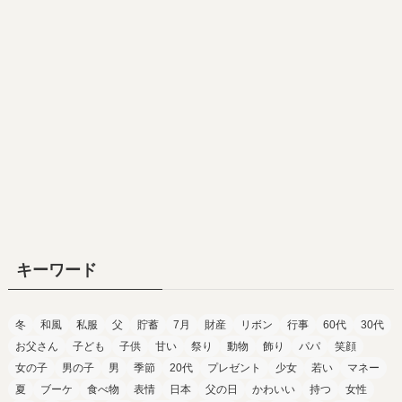
キーワード
冬
和風
私服
父
貯蓄
7月
財産
リボン
行事
60代
30代
お父さん
子ども
子供
甘い
祭り
動物
飾り
パパ
笑顔
女の子
男の子
男
季節
20代
プレゼント
少女
若い
マネー
夏
ブーケ
食べ物
表情
日本
父の日
かわいい
持つ
女性