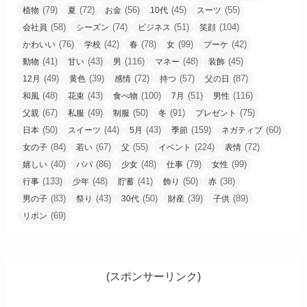
(79)
(72)
(56)
(45)
(55)
植物
夏
お金
10代
スーツ
(58)
(74)
(51)
(104)
会社員
シーズン
ビジネス
笑顔
(76)
(42)
(78)
(99)
(42)
かわいい
学校
春
女
ブーケ
(41)
(43)
(116)
(48)
(45)
動物
甘い
男
マネー
装飾
(49)
(39)
(72)
(57)
(87)
12月
黄色
感情
持つ
父の日
(48)
(43)
(100)
(51)
(116)
和風
花束
食べ物
7月
男性
(67)
(49)
(50)
(91)
(75)
父親
私服
制服
冬
プレゼント
(50)
(44)
(43)
(159)
(60)
日本
スイーツ
5月
季節
ネガティブ
(84)
(67)
(55)
(224)
(72)
女の子
若い
父
イベント
表情
(40)
(86)
(48)
(79)
(99)
嬉しい
パパ
少女
仕事
女性
(133)
(48)
(41)
(50)
(38)
行事
少年
貯蓄
飾り
赤
(83)
(43)
(50)
(39)
(89)
男の子
祭り
30代
財産
子供
(69)
リボン
(スポンサーリンク)