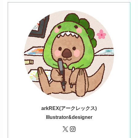
ark
REX(アークレックス)
Illustrator&designer
X
Instagram