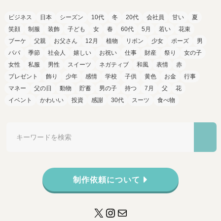
ビジネス
日本
シーズン
10代
冬
20代
会社員
甘い
夏
笑顔
制服
装飾
子ども
女
春
60代
5月
若い
花束
ブーケ
父親
お父さん
12月
植物
リボン
少女
ポーズ
男
パパ
季節
社会人
嬉しい
お祝い
仕事
財産
祭り
女の子
女性
私服
男性
スイーツ
ネガティブ
和風
表情
赤
プレゼント
飾り
少年
感情
学校
子供
黄色
お金
行事
マネー
父の日
動物
貯蓄
男の子
持つ
7月
父
花
イベント
かわいい
投資
感謝
30代
スーツ
食べ物
制作依頼について
X
Instagram
メール