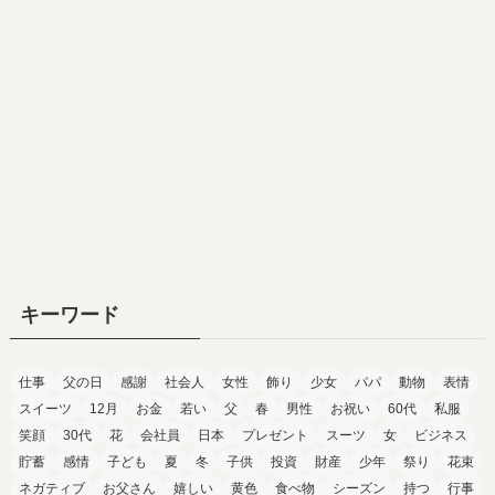
キーワード
仕事
父の日
感謝
社会人
女性
飾り
少女
パパ
動物
表情
スイーツ
12月
お金
若い
父
春
男性
お祝い
60代
私服
笑顔
30代
花
会社員
日本
プレゼント
スーツ
女
ビジネス
貯蓄
感情
子ども
夏
冬
子供
投資
財産
少年
祭り
花束
ネガティブ
お父さん
嬉しい
黄色
食べ物
シーズン
持つ
行事