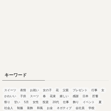
キーワード
スイーツ
表情
お祝い
女の子
花
父親
プレゼント
行事
女
かわいい
子供
スーツ
春
花束
嬉しい
感謝
日本
貯蓄
祭り
甘い
5月
女性
投資
20代
仕事
飾り
イベント
夏
社会人
制服
装飾
和風
お金
ネガティブ
会社員
学校