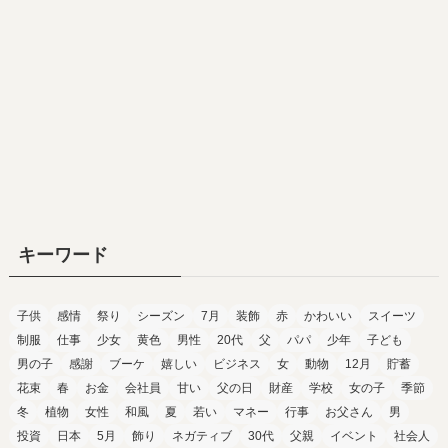
キーワード
子供
感情
祭り
シーズン
7月
装飾
赤
かわいい
スイーツ
制服
仕事
少女
黄色
男性
20代
父
パパ
少年
子ども
男の子
感謝
ブーケ
嬉しい
ビジネス
女
動物
12月
貯蓄
花束
春
お金
会社員
甘い
父の日
財産
学校
女の子
季節
冬
植物
女性
和風
夏
若い
マネー
行事
お父さん
男
投資
日本
5月
飾り
ネガティブ
30代
父親
イベント
社会人