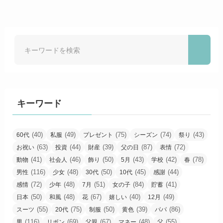
キーワード
(40)
(49)
(75)
(74)
(43)
60代
私服
プレゼント
シーズン
祭り
(63)
(44)
(39)
(87)
(72)
お祝い
投資
財産
父の日
表情
(41)
(46)
(50)
(43)
(42)
(78)
動物
社会人
飾り
5月
学校
春
(116)
(48)
(50)
(45)
(44)
男性
少女
30代
10代
感謝
(72)
(48)
(51)
(84)
(41)
感情
少年
7月
女の子
貯蓄
(50)
(48)
(67)
(40)
(49)
日本
和風
花
嬉しい
12月
(55)
(75)
(50)
(39)
(86)
スーツ
20代
制服
黄色
パパ
(116)
(69)
(67)
(48)
(55)
男
リボン
父親
マネー
父