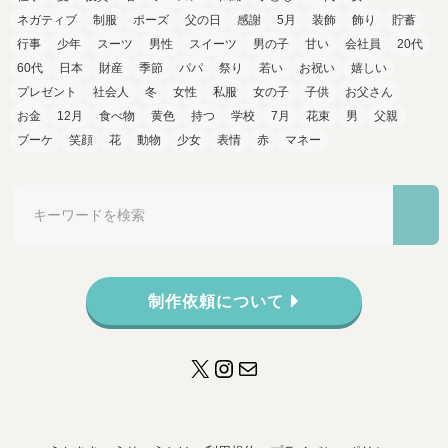
ネガティブ
制服
ポーズ
父の日
感謝
5月
装飾
飾り
貯蓄
行事
少年
スーツ
男性
スイーツ
男の子
甘い
会社員
20代
60代
日本
財産
季節
パパ
祭り
若い
お祝い
嬉しい
プレゼント
社会人
冬
女性
私服
女の子
子供
お父さん
お金
12月
食べ物
黄色
持つ
学校
7月
花束
男
父親
ブーケ
笑顔
花
動物
少女
表情
赤
マネー
制作依頼について
X
Instagram
メール