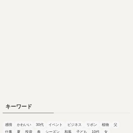
キーワード
感情
かわいい
30代
イベント
ビジネス
リボン
植物
父
仕事
夏
投資
春
シーズン
和風
子ども
10代
女