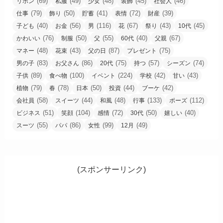
(69)
(49)
(48)
(45)
(46)
リボン
私服
少女
装飾
社会人
(79)
(50)
(41)
(72)
(39)
仕事
飾り
貯蓄
表情
財産
(40)
(56)
(116)
(67)
(43)
(45)
子ども
お金
男
花
祭り
10代
(76)
(50)
(55)
(40)
(67)
かわいい
制服
父
60代
父親
(48)
(43)
(87)
(75)
マネー
花束
父の日
プレゼント
(83)
(86)
(75)
(57)
(74)
男の子
お父さん
20代
持つ
シーズン
(89)
(100)
(224)
(42)
(43)
子供
食べ物
イベント
学校
甘い
(79)
(78)
(50)
(44)
(42)
植物
春
日本
投資
ブーケ
(58)
(44)
(48)
(133)
(112)
会社員
スイーツ
和風
行事
ポーズ
(51)
(104)
(72)
(50)
(40)
ビジネス
笑顔
感情
30代
嬉しい
(55)
(86)
(99)
(49)
スーツ
パパ
女性
12月
(スポンサーリンク)