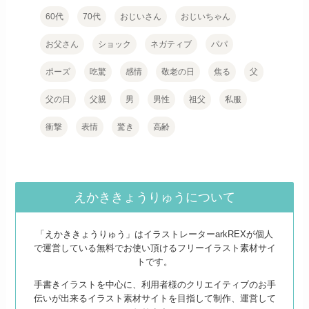
60代
70代
おじいさん
おじいちゃん
お父さん
ショック
ネガティブ
パパ
ポーズ
吃驚
感情
敬老の日
焦る
父
父の日
父親
男
男性
祖父
私服
衝撃
表情
驚き
高齢
えかききょうりゅうについて
「えかききょうりゅう」はイラストレーターarkREXが個人
で運営している無料でお使い頂けるフリーイラスト素材サイ
トです。
手書きイラストを中心に、利用者様のクリエイティブのお手
伝いが出来るイラスト素材サイトを目指して制作、運営して